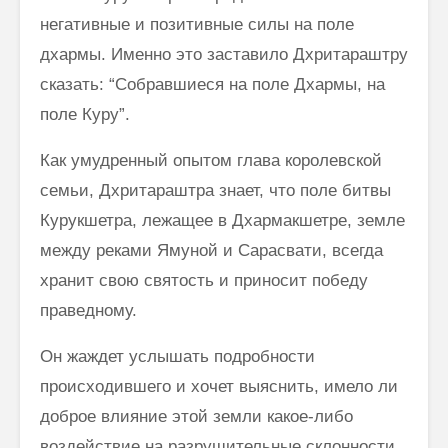
негативные и позитивные силы на поле
дхармы. Именно это заставило Дхритараштру
сказать: “Собравшиеся на поле Дхармы, на
поле Куру”.
Как умудренный опытом глава королевской
семьи, Дхритараштра зна­ет, что поле битвы
Курукшетра, лежащее в Дхармакшетре, земле
между реками Ямуной и Сарасвати, всегда
хранит свою святость и приносит победу
праведному.
Он жаждет услышать подробности
происходившего и хочет выяснить, имело ли
доброе влияние этой земли какое-либо
воздействие на разру­шительные склонности