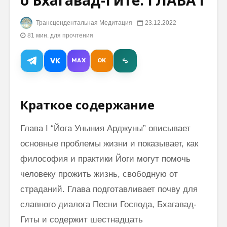
о Бхагавад-Гите: ГЛАВА I
Трансцендентальная Медитация
23.12.2022
Трансцендентальная
Махари
Медитация: отзывы
Махеш Й
81 мин. для прочтения
бизнесменов
как раб
сонастр
VK
MAX
OK
Трансцендентальная
естест
Медитация: как она
законом
помогает людям в
разных сферах
Гуру Дэв
Краткое содержание
жизни
Раджара
к духов
Махариши о
просвет
Глава I “Йога Уныния Арджуны” описывает
Гандхарва Веде
основные проблемы жизни и показывает, как
(видео)
философия и практики Йоги могут помочь
человеку прожить жизнь, свободную от
страданий. Глава подготавливает почву для
славного диалога Песни Господа, Бхагавад-
Гиты и содержит шестнадцать