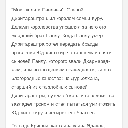
“Мои люди и Пандавы”. Слепой
Дхритараштра был королем семьи Куру.
Делами королевства управлял за него его
младший брат Панду. Когда Панду умер,
Дхритараштра хотел передать бразды
правления Юд-хиштхире, старшему из пяти
сыновей Панду, которого звали Дхармарад-
жем, или воплощением праведности, за его
благородные качества; но Дурьодхана,
старший из ста злобных сыновей
Дхритараштры, путем об­мана и вероломства
завладел троном и стал пытаться уничтожить
Юд-хиштхиру и четырех его братьев.
Господь Кришна, как глава клана Ядавов,