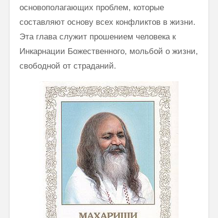
основополагающих проблем, которые
Как говорить
Почему
соответственно
говорим
составляют основу всех конфликтов в жизни.
моменту и
“Джайя 
Эта глава служит прошением человека к
окружению
Дэв” (Д
Дэв)
Инкарнации Божественного, мольбой о жизни,
Махариши
свободной от страданий.
Махеш Йоги:
Махариш
“Неправильное
такое с
толкование Вед,
блаженс
Упанишад,
Гиты, всей этой
Махари
философии
Махеш Й
Веданты,
как раб
философии
сонастр
йоги…”
естест
законом
Три облика
Махариши