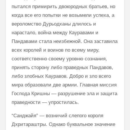
пытался примирить двою­родных братьев, но
когда все его попытки не возымели успеха, а
веро­ломство Дурьодханы длилось и
нарастало, война между Кауравами и
Пандавами стала неизбежной. Она заставила
всех королей и воинов по всему миру,
соответственно своему уровню сознания,
принять сторону либо праведных Пандавов,
либо злобных Кауравов. Добро и зло всего
мира образовали две армии. Главная миссия
Господа Кришны — разру­шение зла и защита
праведности — упростилась.
“Санджайя” — возничий слепого короля
Дхритараштры. Однако бук­вальное значение