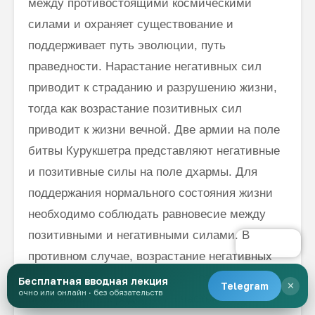
между противостоящими космическими
силами и охраняет существование и
поддерживает путь эволюции, путь
праведности. Нарастание негативных сил
приводит к страданию и разрушению жизни,
тогда как возрастание позитивных сил
приводит к жизни вечной. Две армии на поле
битвы Курукшетра представляют негативные
и позитивные силы на поле дхармы. Для
поддержания нормального состояния жизни
необходимо соблюдать равновесие между
позитивными и негативными силами. В
противном случае, возрастание негативных
сил приведет к страданию, а возрастание
Бесплатная вводная лекция
Telegram
✕
очно или онлайн · без обязательств
позитивных – к радости и счастью.