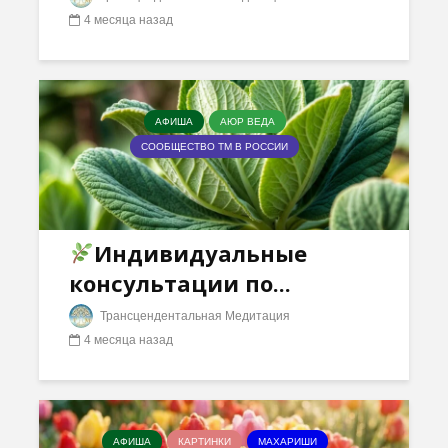
4 месяца назад
АФИША
АЮР ВЕДА
СООБЩЕСТВО ТМ В РОССИИ
Индивидуальные
консультации по...
Трансцендентальная Медитация
4 месяца назад
АФИША
КАРТИНКИ
МАХАРИШИ