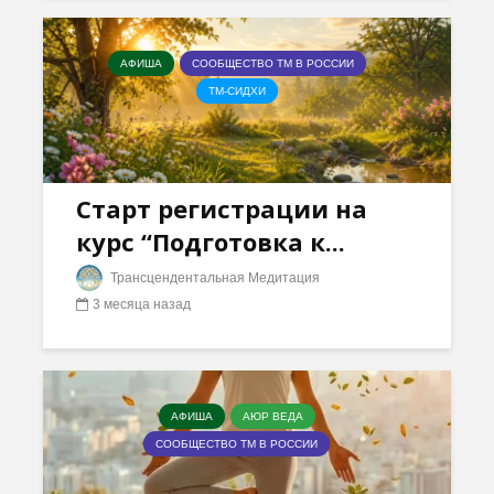
АФИША
СООБЩЕСТВО ТМ В РОССИИ
ТМ-СИДХИ
Старт регистрации на
курс “Подготовка к...
Трансцендентальная Медитация
3 месяца назад
АФИША
АЮР ВЕДА
СООБЩЕСТВО ТМ В РОССИИ