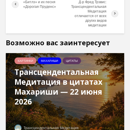
«Битлз» и их песня
Д-р Фред Трэвис:
«Дорогая Пруденс»
Трансцендентальная
Медитация
отличается от всех
других видов
медитации
Возможно вас заинтересует
КАРТИНКИ
МАХАРИШИ
ЦИТАТЫ
Трансцендентальная
Медитация в цитатах
Махариши — 22 июня
2026
Трансцендентальная Медитация