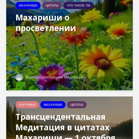
МАХАРИШИ
ЦИТАТЫ
ЧТО ТАКОЕ ТМ
Махариши о
просветлении
Трансцендентальная Медитация
КАРТИНКИ
МАХАРИШИ
ЦИТАТЫ
Трансцендентальная
Медитация в цитатах
Махариши — 1 октября