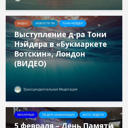
ВИДЕО
НОВОСТИ ТМ
ТОНИ НЕЙДЕР
Выступление д-ра Тони
Нэйдера в «Букмаркете
Вотскин», Лондон
(ВИДЕО)
Трансцендентальная Медитация
МАХАРИШИ
ТМ ДЛЯ НАЧИНАЮЩИХ
ФОТО НЕДЕЛИ
5 февраля – День Памяти