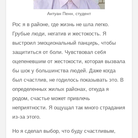
основанное на
осознанности
Антуан Пенн, студент
Рос я в районе, где жизнь не шла легко.
Грубые люди, негатив и жестокость. Я
выстроил эмоциональный панцирь, чтобы
защититься от боли. Чувствовал себя
оцепеневшим от жестокости, которая вызвала
Как говорить
Почему
соответственно
говорим
бы шок у большинства людей. Даже когда
моменту и
“Джайя 
был счастлив, не годилось показывать это. В
окружению
Дэв” (Д
Дэв)
определенных жилых районах, откуда я
Махариши
родом, счастье может привлечь
Махеш Йоги:
Махариш
“Неправильное
такое с
неприятности. Я ощущал так много страдания
толкование Вед,
блаженс
из-за этого.
Упанишад,
Гиты, всей этой
Махари
философии
Махеш Й
Но я сделал выбор, что буду счастливым,
Веданты,
как раб