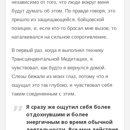
независимо от того, что люди вокруг меня
философии
сонастр
йоги…”
естест
будут думать об этом. По правде говоря, это
законом
пришло из защищающейся, бойцовской
Три облика
Махариши
позиции, и, если кто-то бросал мне вызов, то
наталкивался на сильное сопротивление.
В первый раз, когда я выполнял технику
Трансцендентальной Медитации, я
чувствовал, как будто я вернулся домой.
Слезы бежали из моих глаз, потому что я
ощущал это так глубоко, и чувствовал себя
таким соединенным с этим.
Я сразу же ощутил себя более
отдохнувшим и более
энергичным во время обычной
деятельности. Все мои действия