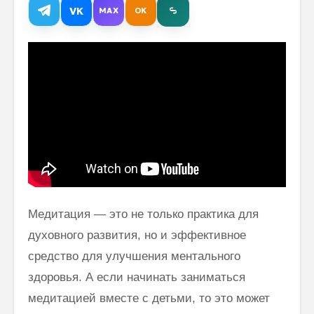
VK
MAX
OK
Трансцендентальная
Кристоф
медитация: как
Джонс: 
происходит
помогла
очищение каналов
постано
воздуха
целей
Цитаты
Стив Ко
Махариши о
рассказ
силе
Трансце
Медитац
Время требует
непоколебимости
сознания
Медитация — это не только практика для
духовного развития, но и эффективное
средство для улучшения ментального
здоровья. А если начинать заниматься
медитацией вместе с детьми, то это может