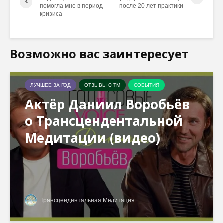
помогла мне в период
после 20 лет практики
кризиса
Возможно вас заинтересует
ЛУЧШЕЕ ЗА ГОД
ОТЗЫВЫ О ТМ
СОБЫТИЯ
Актёр Даниил Воробьёв
о Трансцендентальной
Медитации (видео)
Трансцендентальная Медитация