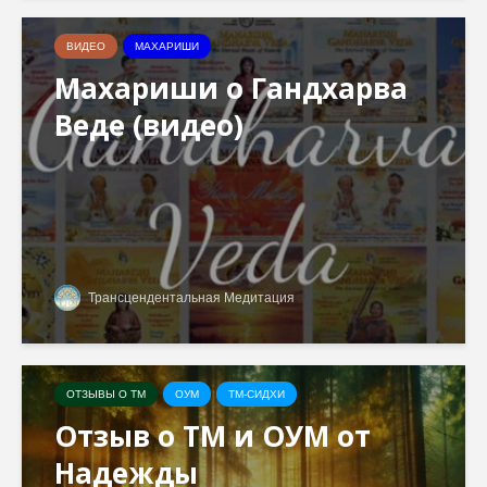
ВИДЕО
МАХАРИШИ
Махариши о Гандхарва
Веде (видео)
Трансцендентальная Медитация
ОТЗЫВЫ О ТМ
ОУМ
ТМ-СИДХИ
Отзыв о ТМ и ОУМ от
Надежды