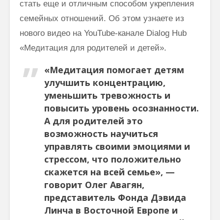
стать еще и отличным способом укрепления
Как говорить
Почему
семейных отношений. Об этом узнаете из
соответственно
говорим
моменту и
“Джайя 
нового видео на YouTube-канале Dialog Hub
окружению
Дэв” (Д
«Медитация для родителей и детей».
Дэв)
Махариши
«Медитация помогает детям
Махеш Йоги:
Махариш
“Неправильное
такое с
улучшить концентрацию,
толкование Вед,
блаженс
уменьшить тревожность и
Упанишад,
повысить уровень осознанности.
Гиты, всей этой
Махари
А для родителей это
философии
Махеш Й
Веданты,
как раб
возможность научиться
философии
сонастр
управлять своими эмоциями и
йоги…”
естест
стрессом, что положительно
законом
Три облика
скажется на всей семье», —
Махариши
говорит Олег Авагян,
представитель Фонда Дэвида
Линча в Восточной Европе и