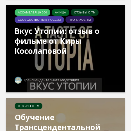
АССАМБЛЕЯ 10 000
АФИША
ОТЗЫВЫ О ТМ
СООБЩЕСТВО ТМ В РОССИИ
ЧТО ТАКОЕ ТМ
Вкус Утопии: отзыв о
фильме от Киры
Косолаповой
Трансцендентальная Медитация
ОТЗЫВЫ О ТМ
Обучение
Трансцендентальной