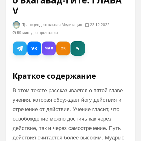
о Бхагавад-Гите: ГЛАВА
V
Махариши:
Техника
Милость Бога
Трансце
Трансцендентальная Медитация
23.12.2022
уже
Медита
99 мин. для прочтения
присутствует
практик
везде, нужно
филосо
образование
VK
MAX
OK
основанное на
Хью Дже
осознанности
влияни
Трансце
Махариши
Медитац
Краткое содержание
Махеш Йоги об
жизнь
учении и
В этом тексте рассказывается о пятой главе
страданиях
Христа
учения, которая обсуждает йогу действия и
отречение от действия. Учение гласит, что
Хью Джекман:
как медитация
освобождение можно достичь как через
помогла ему
действие, так и через самоотречение. Путь
избавиться от
нервного
действия считается более высоким. Мудрые