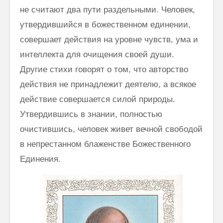
напряжения и
не считают два пути раздельными. Человек,
странных
привычек
утвердившийся в божественном единении,
совершает действия на уровне чувств, ума и
интеллекта для очищения своей души.
Другие стихи говорят о том, что авторство
действия не принадлежит деятелю, а всякое
действие совершается силой природы.
Как говорить
Почему
Утвердившись в знании, полностью
соответственно
говорим
очистившись, человек живет вечной свободой
моменту и
“Джайя 
окружению
Дэв” (Д
в непрестанном блаженстве Божественного
Дэв)
Единения.
Махариши
Махеш Йоги:
Махариш
“Неправильное
такое с
толкование Вед,
блаженс
Упанишад,
Гиты, всей этой
Махари
философии
Махеш Й