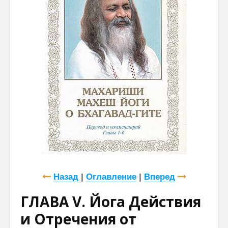
Веданты,
как раб
философии
сонастр
йоги…”
естест
законом
Три облика
Махариши
Назад
|
Оглавление
|
Вперед
ГЛАВА V. Йога Действия
и Отречения от