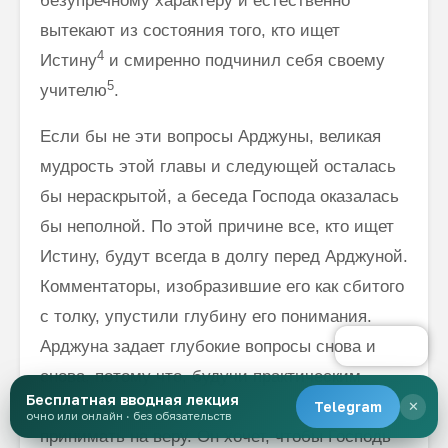
безупречному характеру и естественно
вытекают из состояния того, кто ищет
4
Истину
и смиренно подчинил себя своему
5
учителю
.
Если бы не эти вопросы Арджуны, великая
мудрость этой главы и следующей осталась
бы нераскрытой, а беседа Господа оказалась
бы непол­ной. По этой причине все, кто ищет
Истину, будут всегда в долгу перед Арджуной.
Комментаторы, изобразившие его как сбитого
с толку, упустили глубину его понимания.
Арджуна задает глубокие вопросы снова и
снова, потому что, будучи практическим
Бесплатная вводная лекция
человеком великого ума, он ничего не хочет
Telegram
✕
очно или онлайн · без обязательств
принимать на веру. Он хочет, чтобы Господь