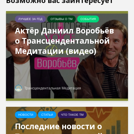
Возможно вас заинтересует
ЛУЧШЕЕ ЗА ГОД
ОТЗЫВЫ О ТМ
СОБЫТИЯ
Актёр Даниил Воробьёв
о Трансцендентальной
Медитации (видео)
Трансцендентальная Медитация
НОВОСТИ
СТАТЬИ
ЧТО ТАКОЕ ТМ
Последние новости о