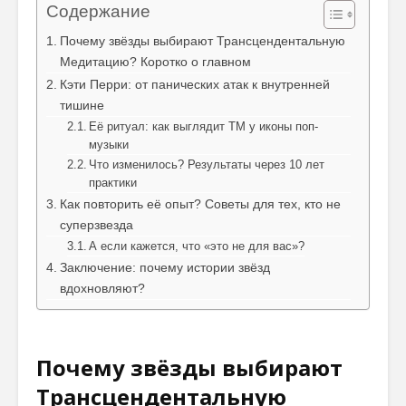
Содержание
Почему звёзды выбирают Трансцендентальную
Медитацию? Коротко о главном
Кэти Перри: от панических атак к внутренней
Как говорить
Почему
тишине
соответственно
говорим
Её ритуал: как выглядит ТМ у иконы поп-
моменту и
“Джайя 
музыки
окружению
Дэв” (Д
Что изменилось? Результаты через 10 лет
Дэв)
практики
Махариши
Махеш Йоги:
Махариш
Как повторить её опыт? Советы для тех, кто не
“Неправильное
такое с
суперзвезда
толкование Вед,
блаженс
А если кажется, что «это не для вас»?
Упанишад,
Заключение: почему истории звёзд
Гиты, всей этой
Махари
вдохновляют?
философии
Махеш Й
Веданты,
как раб
философии
сонастр
йоги…”
естест
Почему звёзды выбирают
законом
Три облика
Трансцендентальную
Махариши