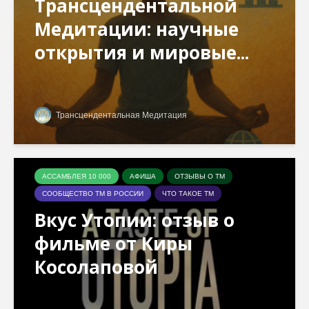
Трансцендентальной
Медитации: научные
открытия и мировые...
Трансцендентальная Медитация
АССАМБЛЕЯ 10 000
АФИША
ОТЗЫВЫ О ТМ
СООБЩЕСТВО ТМ В РОССИИ
ЧТО ТАКОЕ ТМ
Вкус Утопии: отзыв о
фильме от Киры
Косолаповой