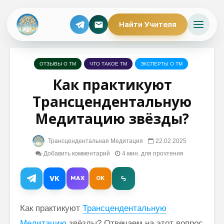
Найти Учителя
ОТЗЫВЫ О ТМ
ЧТО ТАКОЕ ТМ
ЭКСПЕРТЫ О ТМ
Как практикуют
Трансцендентальную
Медитацию звёзды?
Трансцендентальная Медитация
22.02.2025
Добавить комментарий
4 мин. для прочтения
VK
MAX
OK
Как практикуют
Трансцендентальную
Медитацию
звёзды? Отвечаем на этот вопрос