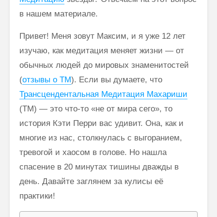
в нашем материале.
Махариши:
Преиму
“Учитесь и
Трансце
Привет! Меня зовут Максим, и я уже 12 лет
учите людей
Медитац
изучаю, как медитация меняет жизни — от
искусству и
Линдси
науке
обычных людей до мировых знаменитостей
утонченного
Трансце
(
отзывы о ТМ
). Если вы думаете, что
мышления”
Медита
практик
Трансцендентальная Медитация Махариши
Трансцендентальная
бизнеса
(ТМ) — это что-то «не от мира сего», то
Медитация: цель и
практический смысл
история Кэти Перри вас удивит. Она, как и
многие из нас, столкнулась с выгоранием,
ВЫВОД Комиссии о
методе
тревогой и хаосом в голове. Но нашла
Трансцендентальной
спасение в 20 минутах тишины дважды в
медитации
Махариши
день. Давайте заглянем за кулисы её
практики!