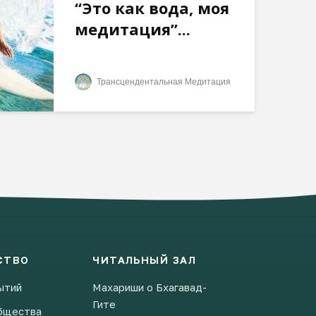
“Это как вода, моя
медитация”...
Трансцендентальная Медитация
СТВО
ЧИТАЛЬНЫЙ ЗАЛ
ытий
Махариши о Бхагавад-
Гите
бщества