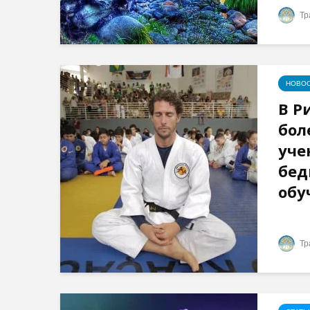
Тр
НОВОС
В Р
бол
уче
бед
обу
Тр