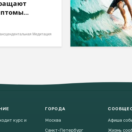
ращают
птомы...
ансцендентальная Медитация
НИЕ
ГОРОДА
СООБЩЕ
ходит курс и
Москва
Афиша соб
Санкт-Петербург
Жизнь соо