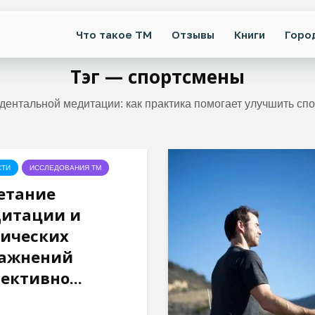
Что такое ТМ
Отзывы
Книги
Горо
Тэг — спортсмены
дентальной медитации: как практика помогает улучшить сп
СТИ
ИССЛЕДОВАНИЯ ТМ
етание
итации и
ических
ажнений
ективно...