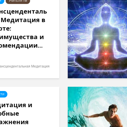
И
УЧИТЕЛЯ ТМ
нсценденталь
 Медитация в
рте:
имущества и
омендации...
ансцендентальная Медитация
СТИ
итация и
обные
ажнения