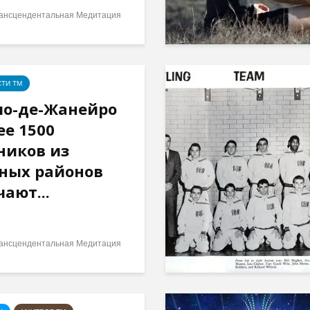
ансцендентальная Медитация
ТИ ТМ
ио-де-Жанейро
ее 1500
ников из
ных районов
чают...
ансцендентальная Медитация