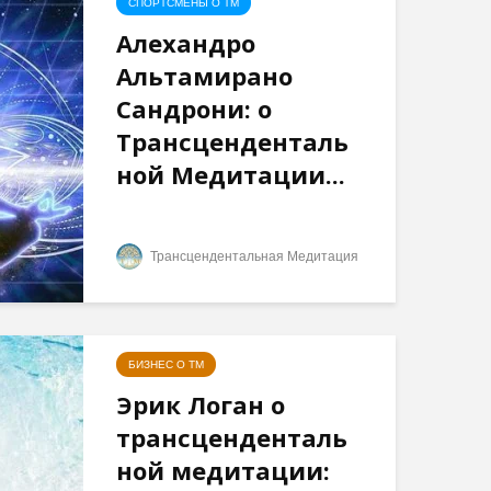
СПОРТСМЕНЫ О ТМ
йоги…”
естествен
законом
Алехандро
Три облика
Альтамирано
Махариши
Сандрони: о
Трансценденталь
ной Медитации...
Трансцендентальная Медитация
БИЗНЕС О ТМ
Эрик Логан о
трансценденталь
ной медитации: