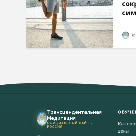
сок
сим
Тр
Трансцендентальная
ОБУЧЕ
Медитация
Как про
ОФИЦИАЛЬНЫЙ САЙТ ·
РОССИЯ
цены