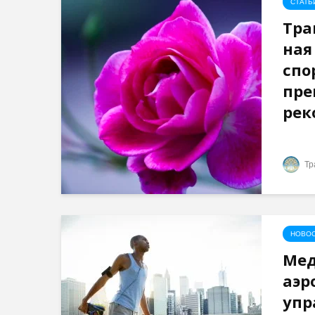
СТАТЬ
Тра
ная
спо
пре
рек
Тр
НОВО
Мед
аэр
упр