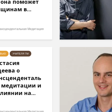
 она поможет
щинам в...
ансцендентальная Медитация
РВЬЮ
УЧИТЕЛЯ ТМ
стасия
еева о
нсценденталь
 медитации и
влиянии на...
ансцендентальная Медитация