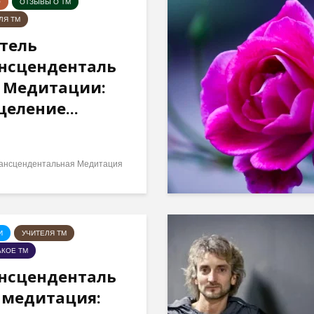
О
ОТЗЫВЫ О ТМ
ЛЯ ТМ
тель
нсценденталь
 Медитации:
целение...
ансцендентальная Медитация
И
УЧИТЕЛЯ ТМ
АКОЕ ТМ
нсценденталь
 медитация: