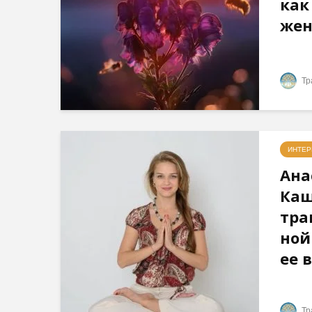
как
жен
Тр
ИНТЕ
Ана
Кащ
тра
ной
ее 
Тр