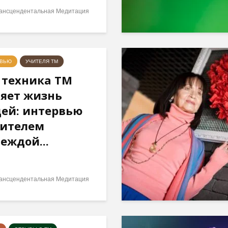
ансцендентальная Медитация
РВЬЮ
УЧИТЕЛЯ ТМ
 техника ТМ
яет жизнь
ей: интервью
чителем
еждой...
ансцендентальная Медитация