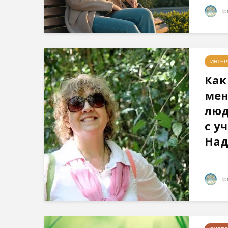
Тр
ИНТЕ
Как
мен
люд
с у
Над
Тр