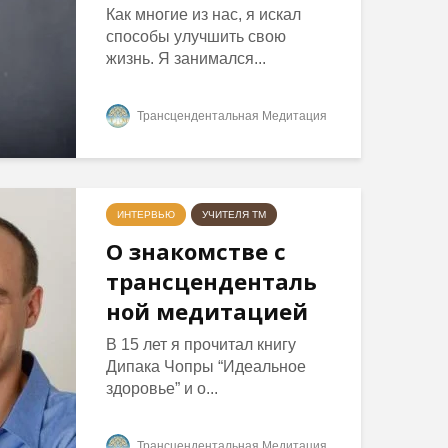
Как многие из нас, я искал
способы улучшить свою
жизнь. Я занимался...
Трансцендентальная Медитация
ИНТЕРВЬЮ
УЧИТЕЛЯ ТМ
О знакомстве с
трансценденталь
ной медитацией
В 15 лет я прочитал книгу
Дипака Чопры “Идеальное
здоровье” и о...
Трансцендентальная Медитация