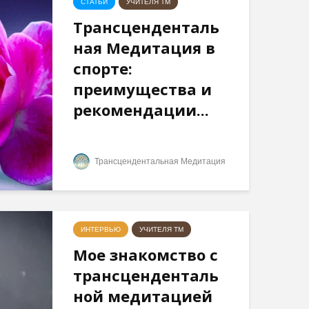
СТАТЬИ
УЧИТЕЛЯ ТМ
законом
Три облика
Трансценденталь
Махариши
ная Медитация в
спорте:
преимущества и
рекомендации...
Трансцендентальная Медитация
ИНТЕРВЬЮ
УЧИТЕЛЯ ТМ
Мое знакомство с
трансценденталь
ной медитацией