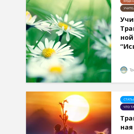
ВИДЕ
УЧИТЕ
Учи
Тра
ной
“Ис
Тр
СТАТЬ
ЧТО Т
Тра
ная