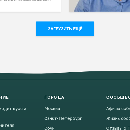
ЗАГРУЗИТЬ ЕЩЁ
НИЕ
ГОРОДА
СООБЩЕ
ходит курс и
Москва
Афиша соб
Санкт-Петербург
Жизнь соо
чителя
Сочи
Отзывы о 