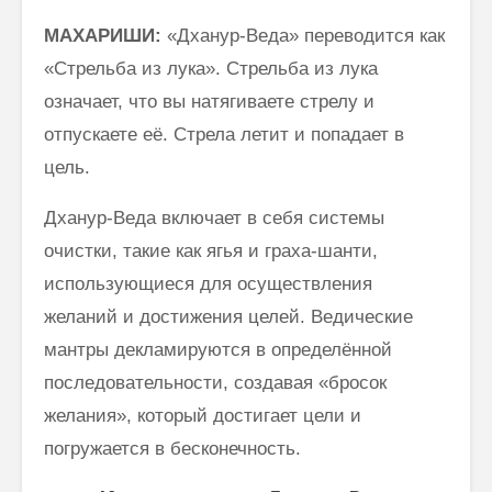
Веданты,
как раб
МАХАРИШИ:
«Дханур-Веда» переводится как
философии
сонастр
йоги…”
естест
«Стрельба из лука». Стрельба из лука
законом
означает, что вы натягиваете стрелу и
Три облика
Махариши
отпускаете её. Стрела летит и попадает в
цель.
Дханур-Веда включает в себя системы
очистки, такие как ягья и граха-шанти,
использующиеся для осуществления
желаний и достижения целей. Ведические
мантры декламируются в определённой
последовательности, создавая «бросок
желания», который достигает цели и
погружается в бесконечность.