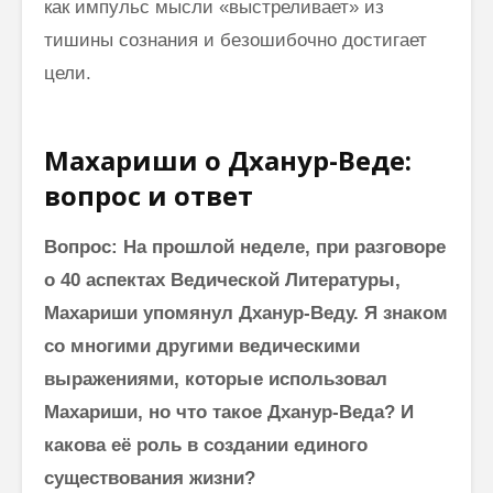
санитарно-
как импульс мысли «выстреливает» из
гигиенических
тишины сознания и безошибочно достигает
изделий
цели.
Махариши о Дханур-Веде:
вопрос и ответ
Вопрос: На прошлой неделе, при разговоре
Как говорить
Почему
соответственно
говорим
о 40 аспектах Ведической Литературы,
моменту и
“Джайя 
Махариши упомянул Дханур-Веду. Я знаком
окружению
Дэв” (Д
Дэв)
со многими другими ведическими
Махариши
выражениями, которые использовал
Махеш Йоги:
Махариш
“Неправильное
такое с
Махариши, но что такое Дханур-Веда? И
толкование Вед,
блаженс
какова её роль в создании единого
Упанишад,
Гиты, всей этой
Махари
существования жизни?
философии
Махеш Й