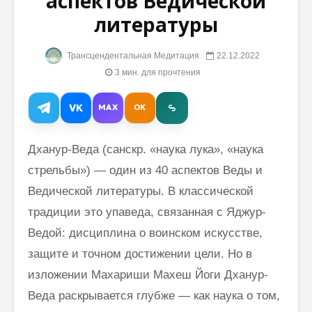
аспектов Ведической
литературы
Техника
Махариш
Трансцендентальной
точке
Трансцендентальная Медитация
22.12.2022
Медитации для
бесконе
3 мин. для прочтения
борьбы со стрессом
и ее зн
и усталостью
Почему
VK
MAX
OK
Медитация
пассивн
может помочь
ума не
снизить
приводи
Дханур-Веда (санскр. «наука лука», «наука
артериальное
истинн
стрельбы») — один из 40 аспектов Веды и
давление и
спокойс
риск сердечно-
Ведической литературы. В классической
сосудистых
традиции это упаведа, связанная с Яджур-
заболеваний
Ведой: дисциплина о воинском искусстве,
Применение
защите и точном достижении цели. Но в
ведического
менеджмента
изложении Махариши Махеш Йоги Дханур-
на украинской
Веда раскрывается глубже — как наука о том,
фабрике