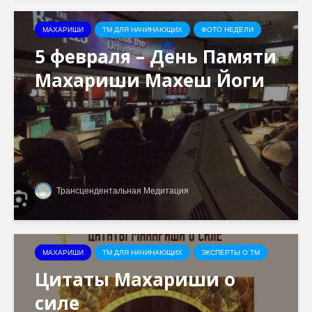
МАХАРИШИ
ТМ ДЛЯ НАЧИНАЮЩИХ
ФОТО НЕДЕЛИ
5 февраля – День Памяти
Махариши Махеш Йоги
Трансцендентальная Медитация
МАХАРИШИ
ТМ ДЛЯ НАЧИНАЮЩИХ
ЭКСПЕРТЫ О ТМ
Цитаты Махариши о
силе