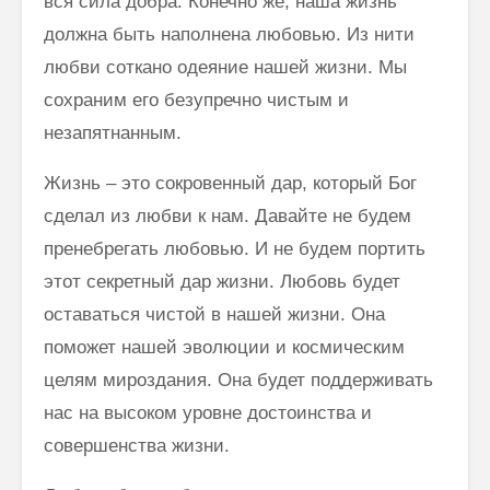
вся сила добра. Конечно же, наша жизнь
должна быть наполнена любовью. Из нити
любви соткано одеяние нашей жизни. Мы
Как говорить
Почему
сохраним его безупречно чистым и
соответственно
говорим
незапятнанным.
моменту и
“Джайя 
окружению
Дэв” (Д
Дэв)
Жизнь – это сокровенный дар, который Бог
Махариши
сделал из любви к нам. Давайте не будем
Махеш Йоги:
Махариш
“Неправильное
такое с
пренебрегать любовью. И не будем портить
толкование Вед,
блаженс
этот секретный дар жизни. Любовь будет
Упанишад,
Гиты, всей этой
Махари
оставаться чистой в нашей жизни. Она
философии
Махеш Й
поможет нашей эволюции и космическим
Веданты,
как раб
философии
сонастр
целям мироздания. Она будет поддерживать
йоги…”
естест
нас на высоком уровне достоинства и
законом
Три облика
совершенства жизни.
Махариши