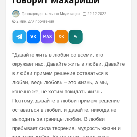
говорит Махариши
Трансцендентальная Медитация
22.12.2022
Дханур-Веда:
Хизер Г
великая наука,
Трансце
2 мин. для прочтения
объединяющая
Медита
40 аспектов
помогае
VK
MAX
OK
Ведической
центрир
литературы
Три обл
“Давайте жить в любви со всеми, кто
Трансцендентальная
Махари
Медитация:
окружает нас. Давайте жить в любви. Давайте
практика для
в любви примем решение оставаться в
бизнеса
любви, ведь любовь – это жизнь, а мы,
Аюр-Веда
конечно же, не хотим покидать жизнь.
Махариши:
полный подход
Поэтому, давайте в любви примем решение
к оздоровлению
оставаться в любви, и давайте, никогда не
выходить за границы любви. В любви
пребывает сила творения, мудрость жизни и