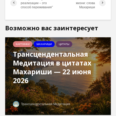
реализации – это
жизни: слова
способ переживания”
Махариши
Возможно вас заинтересует
КАРТИНКИ
МАХАРИШИ
ЦИТАТЫ
Трансцендентальная
Медитация в цитатах
Махариши — 22 июня
2026
Трансцендентальная Медитация