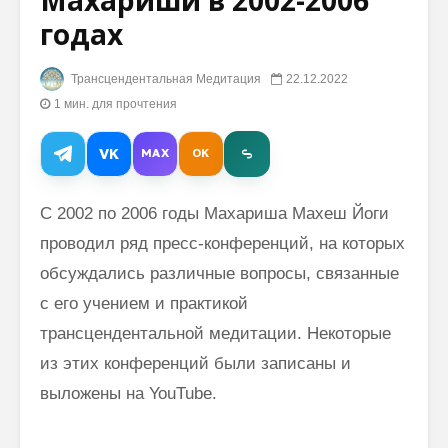
Махариши в 2002-2006
годах
Слова
Хизер Г
Махариши о
Трансце
Трансцендентальная Медитация
22.12.2022
гармонии и
Медита
1 мин. для прочтения
слабости
помогае
избавит
Кто наблюдает
ненужны
VK
MAX
OK
мантру? Ответ
воссоед
Махариши о
Вселенн
наблюдающем
С 2002 по 2006 годы Махариша Махеш Йоги
в медитации
Кто так
проводил ряд пресс-конференций, на которых
Махари
Лив Тайлер:
Махеш Й
обсуждались различные вопросы, связанные
медитация –
с его учением и практикой
невероятный
способ
трансцендентальной медитации. Некоторые
центрирования
из этих конференций были записаны и
себя
выложены на YouTube.