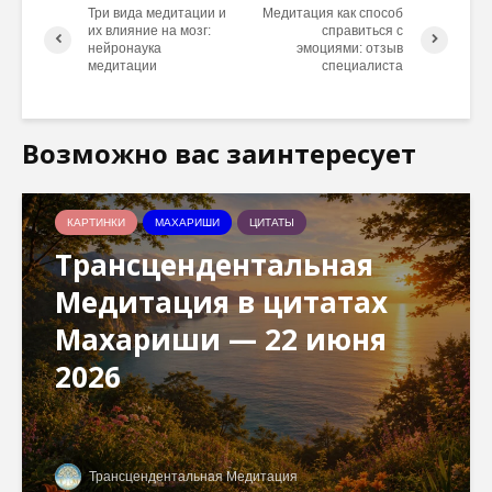
Три вида медитации и
Медитация как способ
их влияние на мозг:
справиться с
нейронаука
эмоциями: отзыв
медитации
специалиста
Возможно вас заинтересует
КАРТИНКИ
МАХАРИШИ
ЦИТАТЫ
Трансцендентальная
Медитация в цитатах
Махариши — 22 июня
2026
Трансцендентальная Медитация