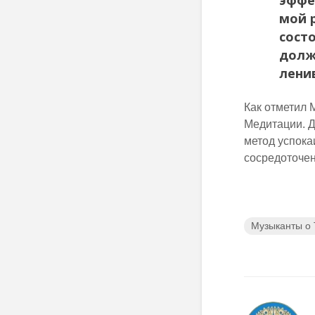
эффе
мой 
сост
долж
лени
Как отметил 
Медитации. Дл
метод успока
сосредоточен
Музыканты о