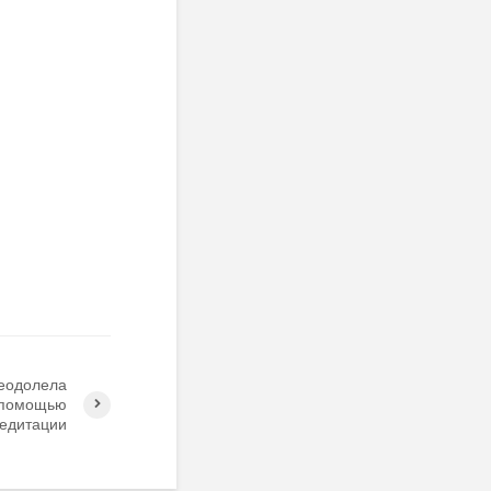
еодолела
с помощью
едитации