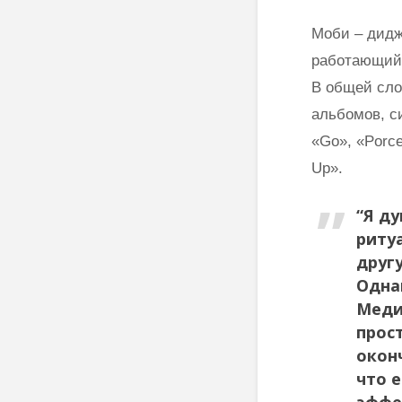
Моби – дидж
работающий 
В общей сло
альбомов, с
«Go», «Porce
Up».
“Я д
риту
друг
Одна
Меди
прост
окон
что 