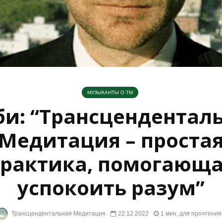
МУЗЫКАНТЫ О ТМ
и: “Трансцендентал
Медитация – проста
рактика, помогающ
успокоить разум”
Трансцендентальная Медитация
22.12.2022
1 мин. для прочтения