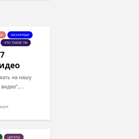
КИ
МАХАРИШИ
ЧТО ТАКОЕ ТМ
 7
идео
вать на нашу
видео”,...
ация
ЦИТАТЫ