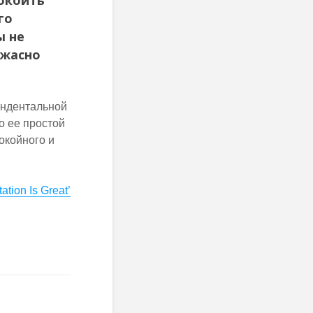
покоить
го
ы не
ужасно
ендентальной
то ее простой
окойного и
ation Is Great’