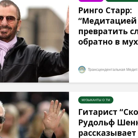
Ринго Старр:
“Медитацией 
превратить с
обратно в мух”
Трансцендентальная Медит
МУЗЫКАНТЫ О ТМ
Гитарист “Ск
Рудольф Шен
рассказывает