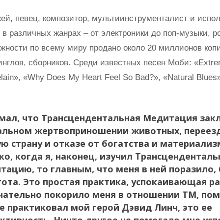
ей, певец, композитор, мультиинструменталист и испол
в различных жанрах – от электроники до поп-музыки, ро
жности по всему миру продано около 20 миллионов копи
инглов, сборников. Среди известных песен Моби: «Extre
lain», «Why Does My Heart Feel So Bad?», «Natural Blues»
умал, что Трансцендентальная Медитация зак
альном жертвоприношении животных, переезд
ую страну и отказе от богатства и материализ
ко, когда я, наконец, изучил Трансцендентал
тацию, то главным, что меня в ней поразило,
ота. Это простая практика, успокаивающая раз
чательно покорило меня в отношении ТМ, пом
ее практиковал мой герой Дэвид Линч, это ее