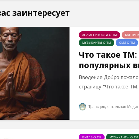
ас заинтересует
ЗНАМЕНИТОСТИ О ТМ
КАРТИН
МУЗЫКАНТЫ О ТМ
СМИ О ТМ
Что такое ТМ:
популярных в
Введение Добро пожало
страницу “Что такое ТМ: 
Трансцендентальная Медит
БИТЛЗ О ТМ
МУЗЫКАНТЫ О ТМ