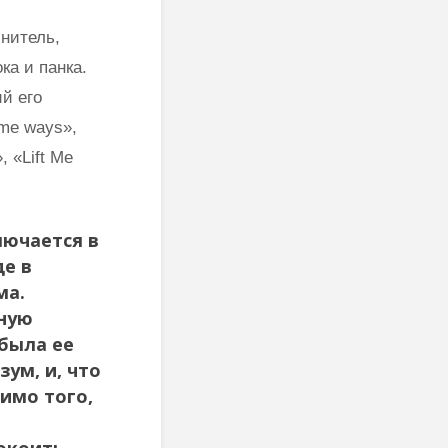
толкование Вед,
блаженств
Упанишад,
нитель,
Гиты, всей этой
Махариши
ка и панка.
философии
Махеш Йог
Веданты,
как работ
й его
философии
сонастройк
me ways»,
йоги…”
естествен
законом
, «Lift Me
Три облика
Махариши
лючается в
е в
ма.
ьную
 была ее
ум, и, что
имо того,