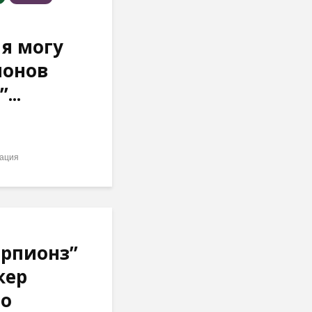
я могу
лонов
...
ация
орпионз”
кер
 о