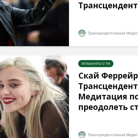
Трансцендента
Трансцендентальная Медит
МУЗЫКАНТЫ О ТМ
Скай Феррейр
Трансцендент
Медитация п
преодолеть стр
Трансцендентальная Медит