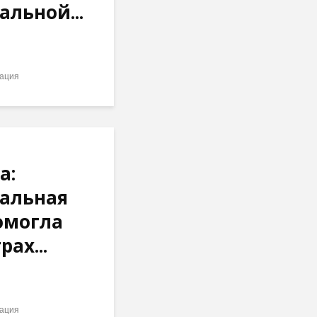
льной...
ация
а:
альная
омогла
ах...
ация