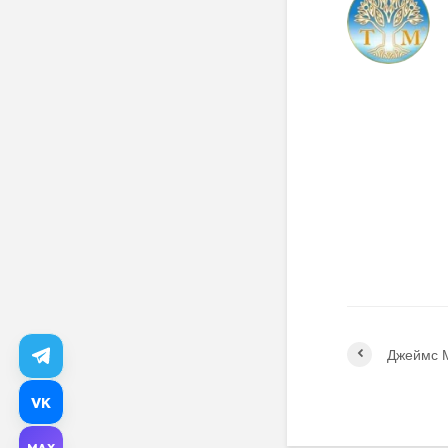
Джеймс 
VK
MAX