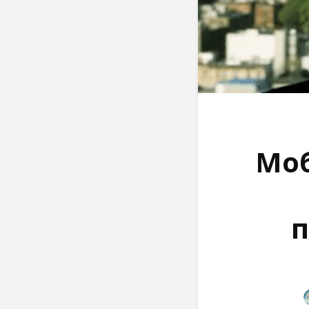
Моб
п