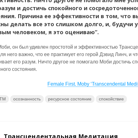
ктивность. Ничто другое не помогало мне ус
разум и достичь спокойного и сосредоточенно
ояния. Причина ее эффективности в том, что в
ны делать все это слишком долго, и, будучи 
вым человеком, я это оцениваю”.
Моби, он был удивлен простотой и эффективностью Трансц
я него важно, что ее практикует его герой Дэвид Линч, и ч
ивает его разум. Ничто другое не помогало Моби достичь сп
ного состояния.
Female First. Moby ‘Transcendental Medit
 ТМ
осознанность
ресурсное состояние
спокойствие
Трансцендентальная Медитация