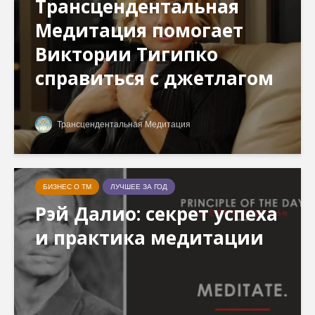
Трансцендентальная
Медитация помогает
Виктории Тигипко
справиться с джетлагом
Трансцендентальная Медитация
БИЗНЕС О ТМ
ЛУЧШЕЕ ЗА ГОД
Рэй Далио: секрет успеха
и практика медитации