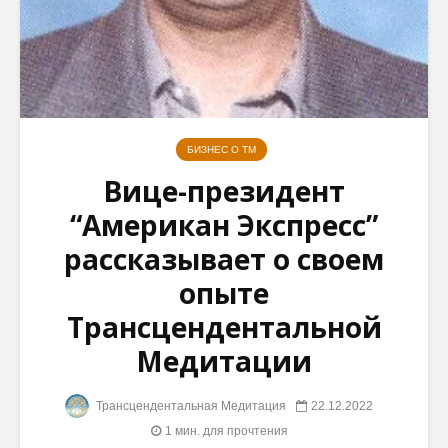
Наш
Как убе
Путеводный
програ
Свет
Трансце
Медита
Прагматичный
являетс
подход: что может
мистич
БИЗНЕС О ТМ
дать
филосо
Вице-президент
Трансцендентальная
Медитация
Махари
“Американ Экспресс”
Нормал
Махариши:
здорово
рассказывает о своем
Развитие
отража
опыте
психических
полноту
способностей не
Трансцендентальной
имеет большого
значения
Медитации
Трансцендентальная Медитация
22.12.2022
1 мин. для прочтения