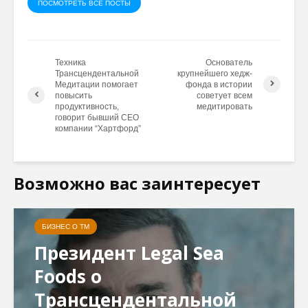
ПОСМОТРЕТЬ ВСЕ ПОСТЫ
Техника
Основатель
Трансцендентальной
крупнейшего хедж-
Медитации помогает
фонда в истории
повысить
советует всем
продуктивность,
медитировать
говорит бывший CEO
компании “Хартфорд”
Возможно вас заинтересует
БИЗНЕС О ТМ
Президент Legal Sea
Foods о
Трансцендентальной