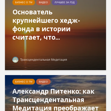
БИЗНЕС О ТМ
ВИДЕО
ЛУЧШЕЕ ЗА ГОД
Основатель
крупнейшего хедж-
фонда в истории
считает, что...
Трансцендентальная Медитация
БИЗНЕС О ТМ
ВИДЕО
Александр Питенко: как
Трансцендентальная
Медитация преображает