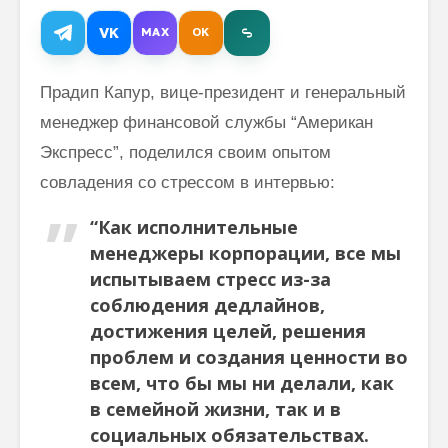
VK
MAX
OK
Как говорить
Почему
Прадип Капур, вице-президент и генеральный
соответственно
говорим
менеджер финансовой службы “Американ
моменту и
“Джайя 
окружению
Дэв” (Д
Экспресс”, поделился своим опытом
Дэв)
совладения со стрессом в интервью:
Махариши
Махеш Йоги:
Махариш
“Как исполнительные
“Неправильное
такое с
толкование Вед,
блаженс
менеджеры корпорации, все мы
Упанишад,
испытываем стресс из-за
Гиты, всей этой
Махари
соблюдения дедлайнов,
философии
Махеш Й
Веданты,
как раб
достижения целей, решения
философии
сонастр
проблем и создания ценности во
йоги…”
естест
всем, что бы мы ни делали, как
законом
Три облика
в семейной жизни, так и в
Махариши
социальных обязательствах.