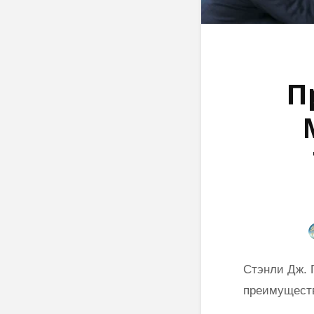
П
Стэнли Дж. 
преимущест