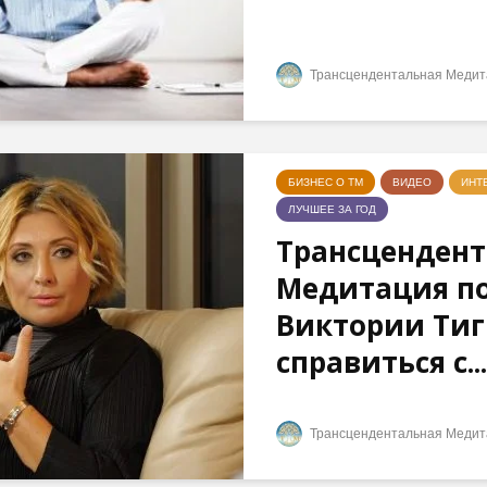
Трансцендентальная Медит
БИЗНЕС О ТМ
ВИДЕО
ИНТ
ЛУЧШЕЕ ЗА ГОД
Трансцендент
Медитация п
Виктории Ти
справиться с...
Трансцендентальная Медит