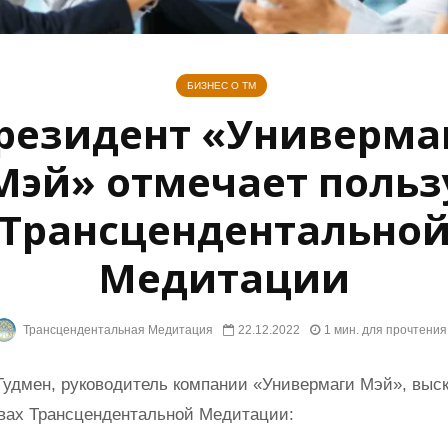
БИЗНЕС О ТМ
резидент «Универма
Мэй» отмечает польз
Трансцендентально
Медитации
Трансцендентальная Медитация
22.12.2022
1 мин. для прочтения
Гудмен, руководитель компании «Универмаги Мэй», выск
вах Трансцендентальной Медитации: