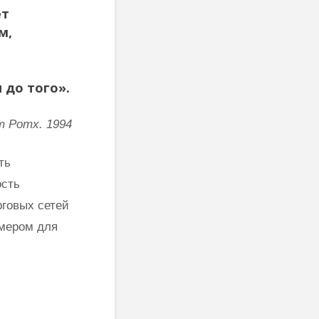
Веданты,
как работ
ет
философии
сонастройк
м,
йоги…”
естествен
законом
Три облика
Махариши
 до того».
 Ротх. 1994
ть
ость
рговых сетей
имером для