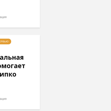
ация
ЕРВЬЮ
альная
омогает
гипко
ация