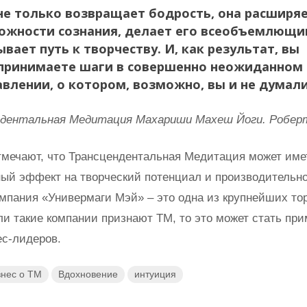
не только возвращает бодрость, она расширя
ожности сознания, делает его всеобъемлющи
вает путь к творчеству. И, как результат, вы
принимаете шаги в совершенно неожиданном
авлении, о котором, возможно, вы и не думали
ндентальная Медитация Махариши Махеш Йоги. Роберт
тмечают, что Трансцендентальная Медитация может име
ый эффект на творческий потенциал и производительн
омпания «Универмаги Мэй» – это одна из крупнейших то
ли такие компании признают ТМ, то это может стать пр
ес-лидеров.
знес о ТМ
Вдохновение
интуиция