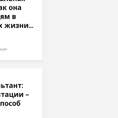
ак она
ям в
 жизни...
ация
ьтант:
тации –
пособ