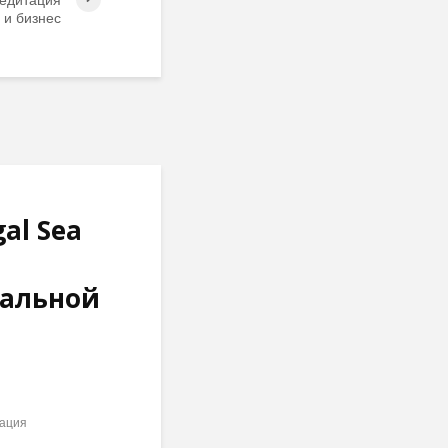
 и бизнес
al Sea
тальной
ация