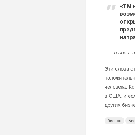
«ТМ 
возм
откры
пред
напр
Трансце
Эти слова о
положительн
человека. К
в США, и ес
других бизн
бизнес
Би