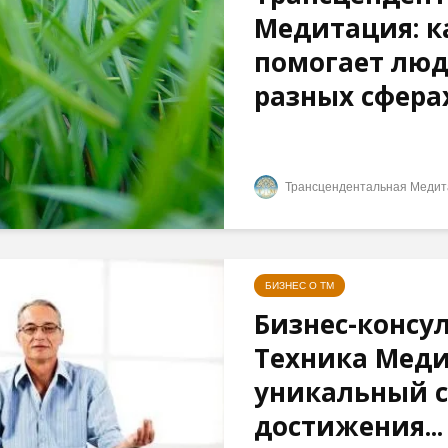
Медитация: к
помогает люд
разных сферах
Трансцендентальная Медит
БИЗНЕС О ТМ
Бизнес-консул
Техника Меди
уникальный с
достижения...