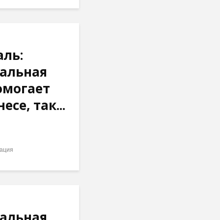
ль:
альная
омогает
есе, так...
ация
альная