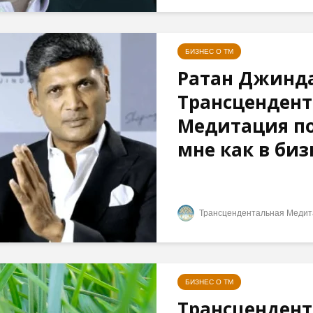
БИЗНЕС О ТМ
Ратан Джинда
Трансцендент
Медитация п
мне как в бизн
Трансцендентальная Медит
БИЗНЕС О ТМ
Трансцендент