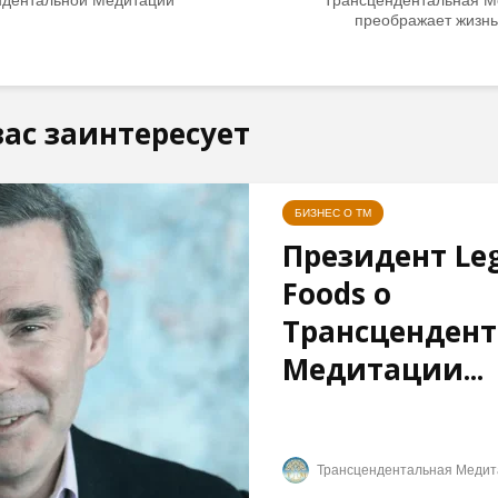
преображает жизнь
ас заинтересует
БИЗНЕС О ТМ
Президент Leg
Foods о
Трансценден
Медитации...
Трансцендентальная Медит