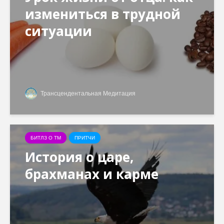
измениться в трудной
ситуации
Трансцендентальная Медитация
БИТЛЗ О ТМ
ПРИТЧИ
История о царе,
брахманах и карме