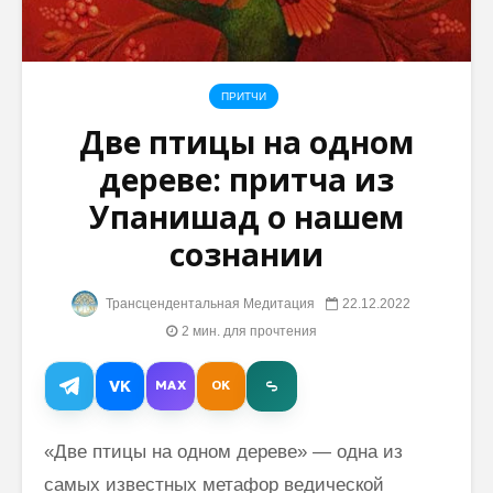
Стив Коллинз
Махариш
рассказал о
– это ко
Трансцендентальной
королей
ПРИТЧИ
Медитации (ТМ)
Две птицы на одном
Миссия
Лив Тайлер:
Махари
дереве: притча из
медитация –
Махеш Й
Упанишад о нашем
невероятный
Непале
способ
сознании
центрирования
себя
Трансцендентальная Медитация
22.12.2022
Том Хэнкс: о
2 мин. для прочтения
выборе способа
самопознания
VK
MAX
OK
«Две птицы на одном дереве» — одна из
самых известных метафор ведической