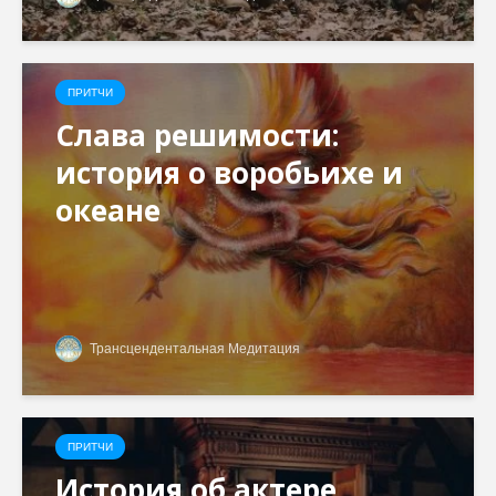
ПРИТЧИ
Слава решимости:
история о воробьихе и
океане
Трансцендентальная Медитация
ПРИТЧИ
История об актере,