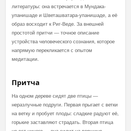
литературы: она встречается в Мундака-
упанишаде и Шветашватара-упанишаде, а её
Как говорить
Почему
образ восходит к Риг-Веде. За внешней
соответственно
говорим
моменту и
“Джайя 
простотой притчи — точное описание
окружению
Дэв” (Д
устройства человеческого сознания, которое
Дэв)
Махариши
напрямую перекликается с опытом
Махеш Йоги:
Махариш
медитации.
“Неправильное
такое с
толкование Вед,
блаженс
Упанишад,
Гиты, всей этой
Махари
Притча
философии
Махеш Й
Веданты,
как раб
философии
сонастр
На одном дереве сидят две птицы —
йоги…”
естест
неразлучные подруги. Первая прыгает с ветки
законом
Три облика
на ветку и пробует плоды: сладкие радуют её,
Махариши
горькие заставляют страдать. Вторая птица