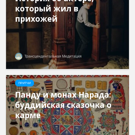
который жил в
прихожей
Трансцендентальная Медитация
ПРИТЧИ
Панду и монах Нарада:
буддийская сказочка о
карме