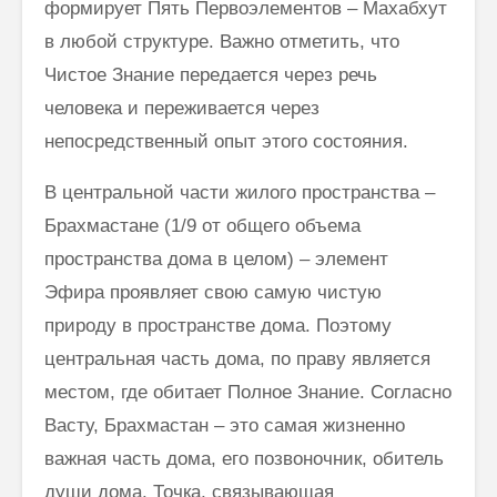
формирует Пять Первоэлементов – Махабхут
в любой структуре. Важно отметить, что
Чистое Знание передается через речь
Как говорить
Почему
человека и переживается через
соответственно
говорим
моменту и
“Джайя 
непосредственный опыт этого состояния.
окружению
Дэв” (Д
Дэв)
В центральной части жилого пространства –
Махариши
Брахмастане (1/9 от общего объема
Махеш Йоги:
Махариш
“Неправильное
такое с
пространства дома в целом) – элемент
толкование Вед,
блаженс
Эфира проявляет свою самую чистую
Упанишад,
Гиты, всей этой
Махари
природу в пространстве дома. Поэтому
философии
Махеш Й
центральная часть дома, по праву является
Веданты,
как раб
философии
сонастр
местом, где обитает Полное Знание. Согласно
йоги…”
естест
Васту, Брахмастан – это самая жизненно
законом
Три облика
важная часть дома, его позвоночник, обитель
Махариши
души дома. Точка, связывающая