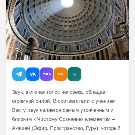
Том Хэнкс: о
Как
выборе способа
просвет
самопознания
человек
пережи
Джерри Сайнфeлд:
смерть:
“Трансцендентальная
с Махар
Медитация –
Скво-Вэл
зарядное устройство
для тела и ума”
Махари
Продви
VK
MAX
OK
Майкл Уэйнрайт:
Техника
Трансцендентальная
Медитация –
Звук, включая голос человека, обладает
натуральное
средство от
огромной силой. В соответствии с учением
бессонницы
Васту, звук является самым утонченным и
близким к Чистому Сознанию элементом –
Акашей (Эфир, Пространство, Гуру), который