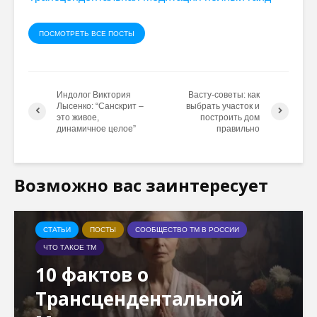
ПОСМОТРЕТЬ ВСЕ ПОСТЫ
Индолог Виктория
Васту-советы: как
Лысенко: “Санскрит –
выбрать участок и
это живое,
построить дом
динамичное целое”
правильно
Возможно вас заинтересует
СТАТЬИ
ПОСТЫ
СООБЩЕСТВО ТМ В РОССИИ
ЧТО ТАКОЕ ТМ
10 фактов о
Трансцендентальной