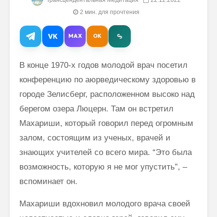
2 мин. для прочтения
VK
MAX
OK
Как говорить
Почему
В конце 1970-х годов молодой врач посетил
соответственно
говорим
конференцию по аюрведическому здоровью в
моменту и
“Джайя 
окружению
Дэв” (Д
городе Зелисберг, расположенном высоко над
Дэв)
берегом озера Люцерн. Там он встретил
Махариши
Махеш Йоги:
Махариш
Махариши, который говорил перед огромным
“Неправильное
такое с
залом, состоящим из ученых, врачей и
толкование Вед,
блаженс
Упанишад,
знающих учителей со всего мира. “Это была
Гиты, всей этой
Махари
возможность, которую я не мог упустить”, –
философии
Махеш Й
Веданты,
как раб
вспоминает он.
философии
сонастр
йоги…”
естест
Махариши вдохновил молодого врача своей
законом
Три облика