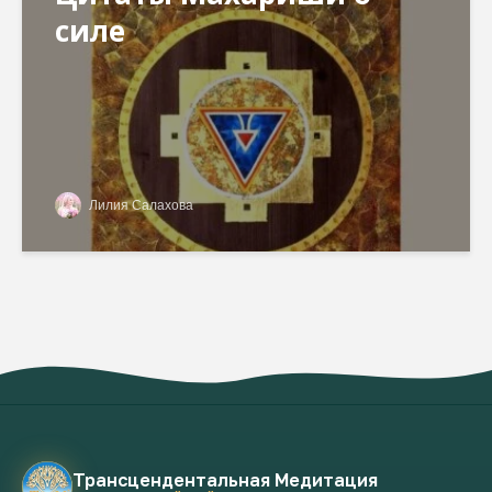
силе
Лилия Салахова
Трансцендентальная Медитация