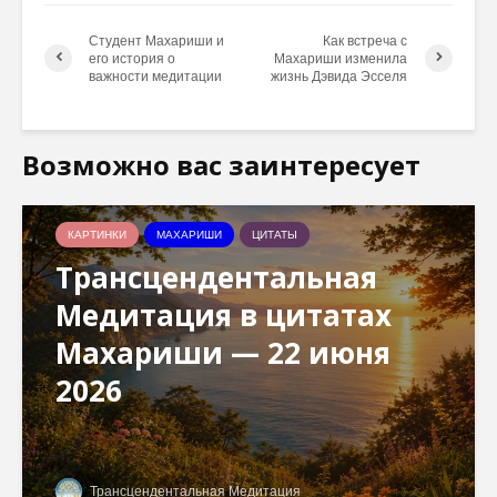
Студент Махариши и
Как встреча с
его история о
Махариши изменила
важности медитации
жизнь Дэвида Эсселя
Возможно вас заинтересует
КАРТИНКИ
МАХАРИШИ
ЦИТАТЫ
Трансцендентальная
Медитация в цитатах
Махариши — 22 июня
2026
Трансцендентальная Медитация