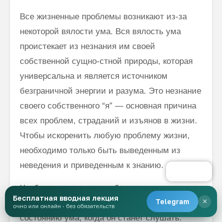
Все жизненные проблемы возникают из-за
некоторой вялости ума. Вся вялость ума
проистекает из незнания им своей
собственной сущно-стной природы, которая
универсальна и является источником
безгранич­ной энергии и разума. Это незнание
своего собственного “я” — основная причина
всех проблем, страданий и изъянов в жизни.
Чтобы искоренить любую проблему жизни,
необходимо только быть выведенным из
неве­дения и приведенным к знанию.
Чтобы привести кого-либо к знанию,
Бесплатная вводная лекция
Telegram
✕
необходимо сначала привести его к
очно или онлайн · без обязательств
состоянию ума, когда он станет слушать.