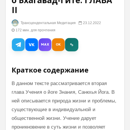
о Бхагавад-Гите: ГЛАВА
II
Махариши: Как
Махари
устроена
расшире
Трансцендентальная Медитация
23.12.2022
вселенная?
и дости
172 мин. для прочтения
Космиче
Гандхарва-Веда
Сознани
Махариши:
VK
MAX
OK
слушать онлайн
Медита
бесплатно
опыт вр
остеопа
Ева Мендес:
Краткое содержание
медитация
помогает мне в
В данном тексте рассматривается вторая
жизни и
творчестве
глава Учения о йоге Знания, Санкхья Йога. В
ней описывается природа жизни и проблемы,
существующие в индивидуальной и
общественной жизни. Учение дарует
проникновение в суть жизни и позволяет