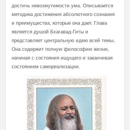
достичь невозмутимости ума. Описывается
Как говорить
Почему
методика достижения абсолютного сознания
соответственно
говорим
и преимущества, которые она дает. Глава
моменту и
“Джайя 
окружению
Дэв” (Д
является душой Бхагавад-Гиты и
Дэв)
представляет центральную идею всей темы.
Махариши
Махеш Йоги:
Махариш
Она содержит полную философию жизни,
“Неправильное
такое с
начиная с состояния ищущего и заканчивая
толкование Вед,
блаженс
Упанишад,
состоянием самореализации.
Гиты, всей этой
Махари
философии
Махеш Й
Веданты,
как раб
философии
сонастр
йоги…”
естест
законом
Три облика
Махариши