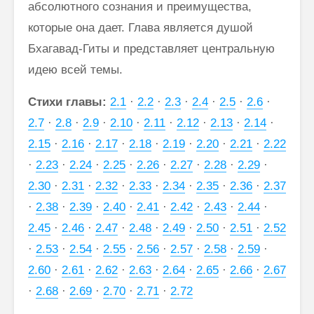
абсолютного сознания и преимущества,
которые она дает. Глава является душой
Бхагавад-Гиты и представляет центральную
идею всей темы.
Стихи главы:
2.1
·
2.2
·
2.3
·
2.4
·
2.5
·
2.6
·
2.7
·
2.8
·
2.9
·
2.10
·
2.11
·
2.12
·
2.13
·
2.14
·
2.15
·
2.16
·
2.17
·
2.18
·
2.19
·
2.20
·
2.21
·
2.22
·
2.23
·
2.24
·
2.25
·
2.26
·
2.27
·
2.28
·
2.29
·
2.30
·
2.31
·
2.32
·
2.33
·
2.34
·
2.35
·
2.36
·
2.37
·
2.38
·
2.39
·
2.40
·
2.41
·
2.42
·
2.43
·
2.44
·
2.45
·
2.46
·
2.47
·
2.48
·
2.49
·
2.50
·
2.51
·
2.52
·
2.53
·
2.54
·
2.55
·
2.56
·
2.57
·
2.58
·
2.59
·
2.60
·
2.61
·
2.62
·
2.63
·
2.64
·
2.65
·
2.66
·
2.67
·
2.68
·
2.69
·
2.70
·
2.71
·
2.72