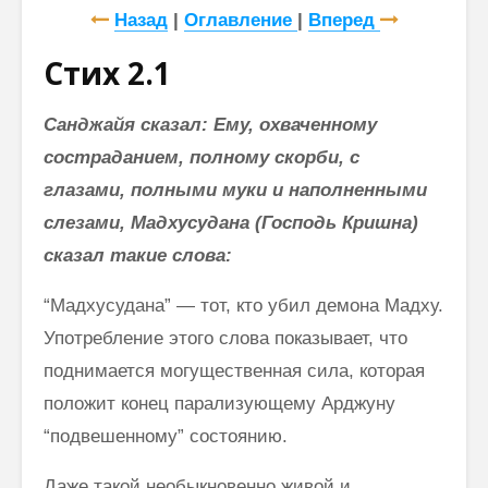
Назад
|
Оглавление
|
Вперед
Стих 2.1
Санджайя сказал: Ему, охваченному
состраданием, полному скорби, с
глазами, полными муки и наполненными
слезами, Мадхусудана (Господь Кришна)
сказал такие слова:
“Мадхусудана” — тот, кто убил демона Мадху.
Употребление этого слова показывает, что
поднимается могущественная сила, которая
положит конец парализующему Арджуну
“подвешенному” состоянию.
Даже такой необыкновенно живой и