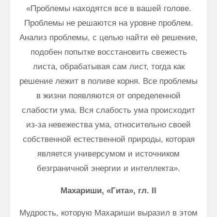
«Проблемы находятся все в вашей голове.
Как говорить
Почему
соответственно
говорим
Проблемы не решаются на уровне проблем.
моменту и
“Джайя 
Анализ проблемы, с целью найти её решение,
окружению
Дэв” (Д
Дэв)
подобен попытке восстановить свежесть
Махариши
листа, обрабатывая сам лист, тогда как
Махеш Йоги:
Махариш
“Неправильное
такое с
решение лежит в поливе корня. Все проблемы
толкование Вед,
блаженс
в жизни появляются от определенной
Упанишад,
Гиты, всей этой
Махари
слабости ума. Вся слабость ума происходит
философии
Махеш Й
из-за невежества ума, относительно своей
Веданты,
как раб
философии
сонастр
собственной естественной природы, которая
йоги…”
естест
является универсумом и источником
законом
Три облика
безграничной энергии и интеллекта».
Махариши
Махариши, «Гита», гл. II
Мудрость, которую Махариши выразил в этом