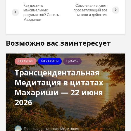
Как достичь
Само-знание: свет,
максимальных
просветляющий все
результатов? Советы
мысли и действия
Махариши
Возможно вас заинтересует
КАРТИНКИ
МАХАРИШИ
ЦИТАТЫ
Трансцендентальная
Медитация в цитатах
Махариши — 22 июня
2026
Трансцендентальная Медитация