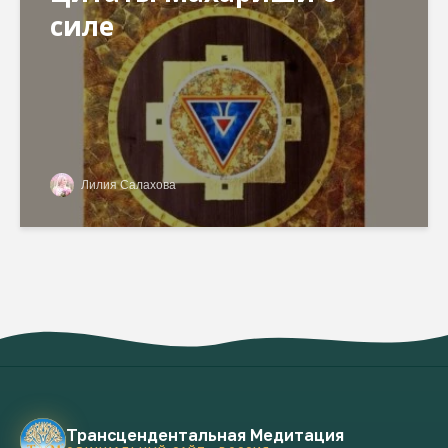
силе
Лилия Салахова
Трансцендентальная Медитация