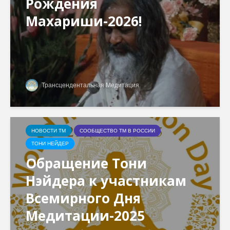
Рождения
Махариши-2026!
Трансцендентальная Медитация
НОВОСТИ ТМ
СООБЩЕСТВО ТМ В РОССИИ
ТОНИ НЕЙДЕР
Обращение Тони
Нэйдера к участникам
Всемирного Дня
Медитации-2025