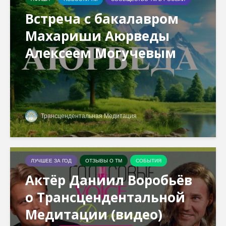
Встреча с бакалавром
Махариши Аюрведы
Алексеем Могучевым
Трансцендентальная Медитация
ЛУЧШЕЕ ЗА ГОД
ОТЗЫВЫ О ТМ
СОБЫТИЯ
Актёр Даниил Воробьёв
о Трансцендентальной
Медитации (видео)