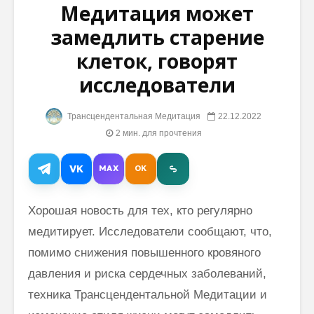
Медитация может
замедлить старение
8 правил
Махари
счастливой
Махеш Й
клеток, говорят
жизни
учении 
страдан
исследователи
Махариши: “Ум
Христа
– это король
Трансцендентальная Медитация
22.12.2022
королей”
Безгран
вечный 
2 мин. для прочтения
Махариши о
абсолю
Гандхарва Веде
жизни:
VK
MAX
OK
(видео)
Махари
Махеш Й
Бытии
Хорошая новость для тех, кто регулярно
медитирует. Исследователи сообщают, что,
помимо снижения повышенного кровяного
давления и риска сердечных заболеваний,
техника Трансцендентальной Медитации и