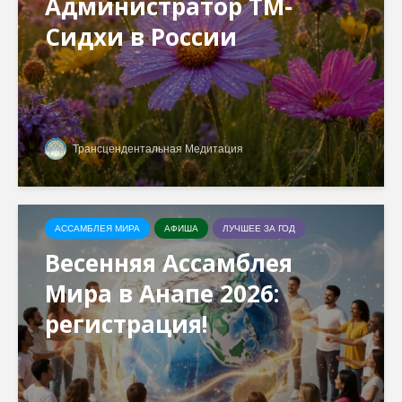
Администратор ТМ-
Сидхи в России
Трансцендентальная Медитация
АССАМБЛЕЯ МИРА
АФИША
ЛУЧШЕЕ ЗА ГОД
Весенняя Ассамблея
Мира в Анапе 2026:
регистрация!