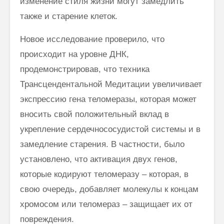
изменение стиля жизни могут замедлить
Как говорить
Почему
также и старение клеток.
соответственно
говорим
моменту и
“Джайя 
Новое исследование проверило, что
окружению
Дэв” (Д
Дэв)
происходит на уровне ДНК,
Махариши
продемонстрировав, что техника
Махеш Йоги:
Махариш
“Неправильное
такое с
Трансцендентальной Медитации увеличивает
толкование Вед,
блаженс
экспрессию гена теломеразы, которая может
Упанишад,
Гиты, всей этой
Махари
вносить свой положительный вклад в
философии
Махеш Й
укрепление сердечнососудистой системы и в
Веданты,
как раб
философии
сонастр
замедление старения. В частности, было
йоги…”
естест
установлено, что активация двух генов,
законом
Три облика
которые кодируют теломеразу – которая, в
Махариши
свою очередь, добавляет молекулы к концам
хромосом или теломераз – защищает их от
повреждения.