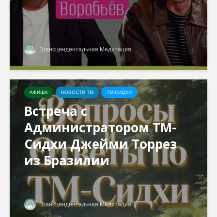
Трансцендентальная Медитация
АФИША
НОВОСТИ ТМ
ТМ-СИДХИ
Встреча с
Администратором ТМ-
Сидхи Джейми Торрез
из Бразилии
Трансцендентальная Медитация