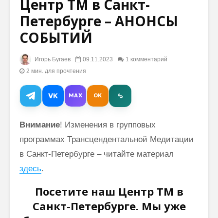
Центр ТМ в Санкт-
Петербурге – АНОНСЫ
Регулярная
Почему
СОБЫТИЙ
практика ТМ:
пассивн
успокаивает ум
ума не
и питает
приводи
Игорь Бугаев
09.11.2023
1 комментарий
сердце
истинн
спокойс
2 мин. для прочтения
Махариши о
Гандхарва Веде
Махари
VK
MAX
OK
(видео)
Космич
Сознани
Мудрость
Внимание
! Изменения в групповых
Махариши:
программах Трансцендентальной Медитации
изречения
основателя
в Санкт-Петербурге – читайте материал
трансцендентальной
здесь
.
медитации
Посетите наш Центр ТМ в
Санкт-Петербурге. Мы уже