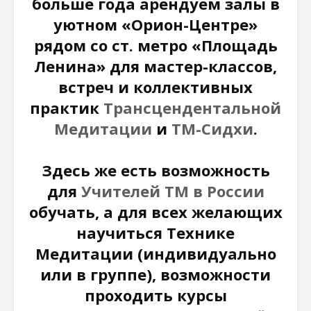
больше года арендуем залы в
уютном «Орион-Центре»
рядом со ст. метро «Площадь
Как говорить
Почему
Ленина» для мастер-классов,
соответственно
говорим
встреч и коллективных
моменту и
“Джайя 
окружению
Дэв” (Д
практик
Трансцендентальной
Дэв)
Медитации
и
ТМ-Сидхи
.
Махариши
Махеш Йоги:
Махариш
“Неправильное
такое с
Здесь же есть возможность
толкование Вед,
блаженс
Упанишад,
для
Учителей ТМ в России
Гиты, всей этой
Махари
обучать, а для всех желающих
философии
Махеш Й
Веданты,
как раб
научиться Технике
философии
сонастр
Медитации (индивидуально
йоги…”
естест
законом
или в группе), возможности
Три облика
проходить курсы
Махариши