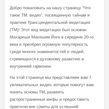
Добро пожаловать на нашу страницу “Что
Трансцендентальная
Махари
такое ТМ: видео”, посвященную тайнам и
Медитация в
смерти:
цитатах Махариши
“Ничего!
практике Трансцендентальной медитации
— 22 июня 2026
только 
(ТМ)! Этот вид медитации был основан
машины
Махариши
Махариши Махешем Йоги в середине 20-го
Махеш Йоги:
Дипак Ч
века и приобрел огромную популярность
“Мощь Тишины.
легенда
Из книг, лекций,
жизнь и
среди многих знаменитостей и людей,
бесед…”
времен
стремящихся к духовному развитию и
духовно
Актриса и модель
лидера
внутренней гармонии.
Анна-Мария Кюрри: о
Трансцендентальной
На этой странице мы представляем вам 7
Медитации
увлекательных видео, которые помогут вам
понять основы ТМ, развеять
распространенные мифы и предоставить
практические советы для успешной