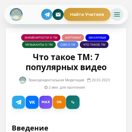
Найти Учителя
ЗНАМЕНИТОСТИ О ТМ
КАРТИНКИ
МАХАРИШИ
МУЗЫКАНТЫ О ТМ
СМИ О ТМ
ЧТО ТАКОЕ ТМ
Что такое ТМ: 7
популярных видео
Трансцендентальная Медитация
20.01.2023
2 мин. для прочтения
VK
MAX
OK
Введение