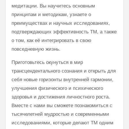
медитации. Вы научитесь основным
принципам и методикам, узнаете о
Махариши
Махариш
преимуществах и научных исследованиях,
Махеш Йоги:
такое с
“Неправильное
блаженс
подтверждающих эффективность ТМ, а также
толкование Вед,
о том, как её интегрировать в свою
Упанишад,
Махари
Гиты, всей этой
Махеш Й
повседневную жизнь.
философии
как раб
Веданты,
сонастр
Приготовьтесь окунуться в мир
философии
естест
йоги…”
законом
трансцендентального сознания и открыть для
себя новые горизонты внутренней гармонии,
Три облика
Контрол
Махариши
или нет
улучшения физического и психического
неприя
здоровья и достижения личностного роста.
мысли?
Почему мы
Махари
Вместе с нами вы сможете познакомиться с
говорим
тысячелетней мудростью и современными
“Джайя Гуру
Дэв” (Джэй Гуру
исследованиями, которые делают ТМ одним
Дэв)