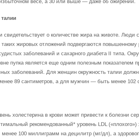
 избыточном весе, а 30 или выше — даже об ожирении.
 талии
и свидетельствует о количестве жира на животе. Люди
 таких жировых отложений подвергаются повышенному 
судистых заболеваний и сахарного диабета II типа. Окр
овне пупка является еще одним полезным показателем п
чных заболеваний. Для женщин окружность талии должн
менее 89 сантиметров, а для мужчин — быть менее 102 
вень холестерина в крови может привести к болезни се
птимальный рекомендованный* уровень LDL («плохого»)
 менее 100 миллиграмм на децилитр (мг/дл), а здорово