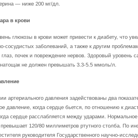
ерина — ниже 200 мг/дл.
ара в крови
вень глюкозы в крови может привести к диабету, что ув
но-сосудистых заболеваний, а также к другим проблемам
 глаз, почек и повреждение нервов. Здоровый уровень с
 натощак не должен превышать 3.3-5.5 ммоль/л.
авление
ии артериального давления задействованы два показат
ое давление, когда сердце бьется, по отношению к диа
огда сердце расслабляется между ударами. Нормальное
 превышает 120/80 миллиметров ртутного столба. По и
естителя руководителя Государственного научно-исслед