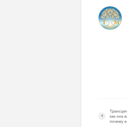
Трансцен
как она 
почему е