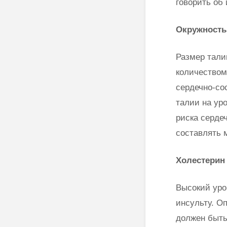
говорить об
Окружность
Размер тали
количеством
сердечно-со
талии на ур
риска серде
составлять 
Холестерин
Высокий уро
инсульту. О
должен быть