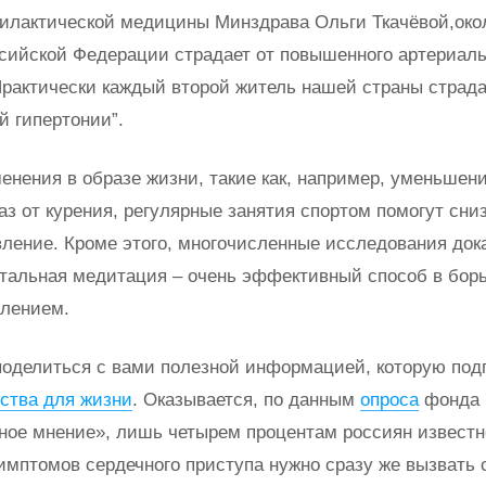
илактической медицины Минздрава Ольги Ткачёвой,око
сийской Федерации страдает от повышенного артериаль
Практически каждый второй житель нашей страны страда
й гипертонии”.
енения в образе жизни, такие как, например, уменьшени
аз от курения, регулярные занятия спортом помогут сни
вление. Кроме этого, многочисленные исследования дока
тальная медитация – очень эффективный способ в борь
лением.
поделиться с вами полезной информацией, которую под
ства для жизни
. Оказывается, по данным
опроса
фонда
ое мнение», лишь четырем процентам россиян известно
имптомов сердечного приступа нужно сразу же вызвать 