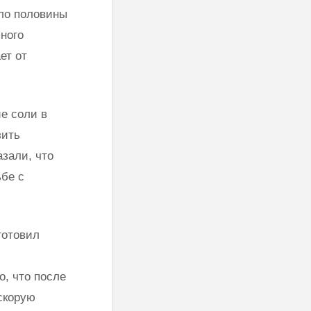
ло половины
ного
ет от
е соли в
зить
зали, что
бе с
готовил
, что после
скорую