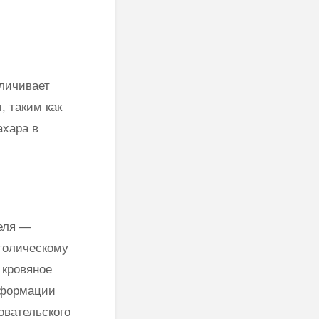
еличивает
, таким как
ахара в
еля —
столическому
 кровяное
нформации
овательского