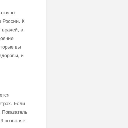
Веданты,
как работ
философии
сонастройк
аточно
йоги…”
естествен
законом
в России. К
Три облика
 врачей, а
Махариши
тояние
оторые вы
здоровы, и
ется
етрах. Если
. Показатель
,9 позволяет