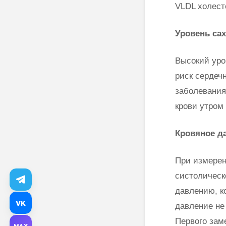
VLDL холест
Уровень сах
Высокий уро
риск сердеч
заболевания
крови утром
Кровяное д
При измерен
систолическ
давлению, к
VK
давление не
Первого зам
MAX