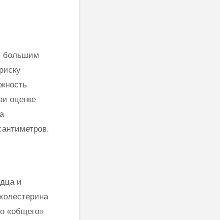
 с большим
риску
ужность
ри оценке
а
сантиметров.
рдца и
 холестерина
го «общего»