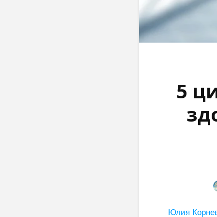
5 ц
зд
Юлия Корнев