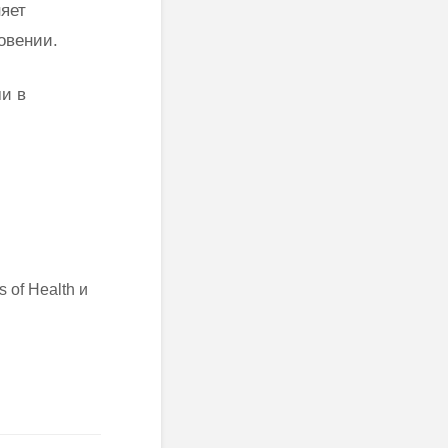
яет
овении.
и в
 of Health и