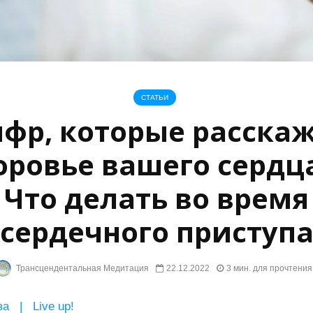
СТАТЬИ
ифр, которые расскаж
оровье вашего сердца
Что делать во время
сердечного приступ
Трансцендентальная Медитация
22.12.2022
3 мин. для прочтения
а | Live up!