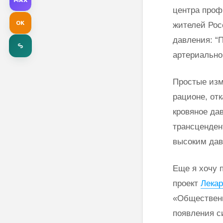
центра проф
OK
жителей Рос
давления: “
артериально
Простые изм
рационе, отк
кровяное да
трансценден
высоким дав
Еще я хочу 
проект
Лекар
«Общественн
появления с