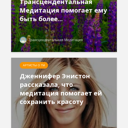
Трансцендентальная
Медитация помогает ему
быть более...
Трансцендентальная Медитация
АРТИСТЫ О ТМ
Дженнифер Энистон
рассказала, что
медитация помогает ей
сохранить красоту