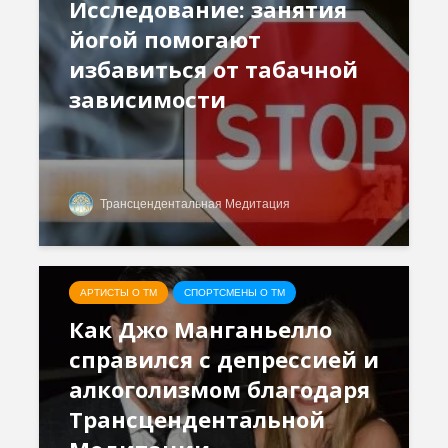
Исследование: занятия
йогой помогают
избавиться от табачной
зависимости
Трансцендентальная Медитация
АРТИСТЫ О ТМ
СПОРТСМЕНЫ О ТМ
Как Джо Манганьелло
справился с депрессией и
алкоголизмом благодаря
Трансцендентальной