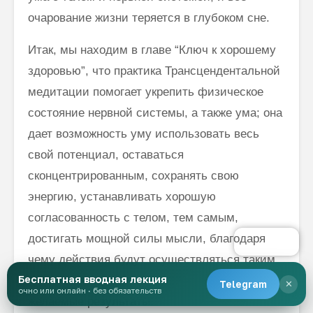
очарование жизни теряется в глубоком сне.
Итак, мы находим в главе “Ключ к хорошему
здоровью”, что практика Трансцендентальной
медитации помогает укрепить физическое
состояние нервной системы, а также ума; она
дает возможность уму использовать весь
свой потенциал, оставаться
сконцентрированным, сохранять свою
энергию, устанавливать хорошую
согласованность с телом, тем самым,
достигать мощной силы мысли, благодаря
чему действия будут осуществляться таким
Бесплатная вводная лекция
образом, что принесут самые эффективные и
Telegram
✕
очно или онлайн · без обязательств
желаемые результаты.