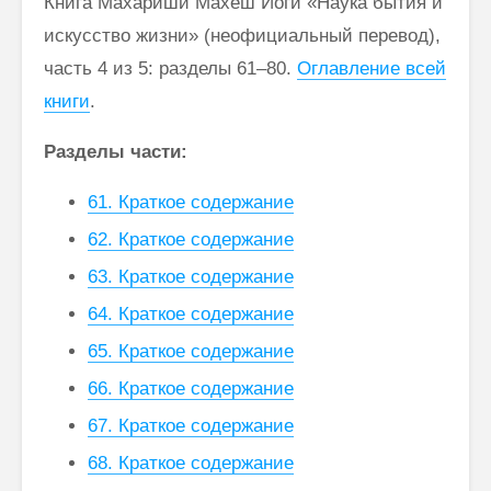
Книга Махариши Махеш Йоги «Наука бытия и
искусство жизни» (неофициальный перевод),
Преподавание
Махари
часть 4 из 5: разделы 61–80.
Оглавление всей
Трансцендентальной
Желание
Медитации как
основа
книги
.
способ борьбы с Кали
эволюци
Югой
рабства
Разделы части:
Махариши о
Махари
61. Краткое содержание
состоянии йоги
смерти:
и единстве с
“Ничего!
62. Краткое содержание
Богом и
только 
природой
машины
63. Краткое содержание
64. Краткое содержание
Махариши Махеш
Йоги: “Мировой план”
65. Краткое содержание
для обучения
Трансцендентальной
66. Краткое содержание
Медитации
67. Краткое содержание
68. Краткое содержание