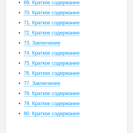
69. Краткое содержание
70. Краткое содержание
71. Краткое содержание
Как говорить
Почему
72. Краткое содержание
соответственно
говорим
73. Заключение
моменту и
“Джайя 
окружению
Дэв” (Д
74. Краткое содержание
Дэв)
Махариши
75. Краткое содержание
Махеш Йоги:
Махариш
“Неправильное
такое с
76. Краткое содержание
толкование Вед,
блаженс
77. Заключение
Упанишад,
Гиты, всей этой
Махари
78. Краткое содержание
философии
Махеш Й
Веданты,
как раб
79. Краткое содержание
философии
сонастр
80. Краткое содержание
йоги…”
естест
законом
Три облика
Махариши