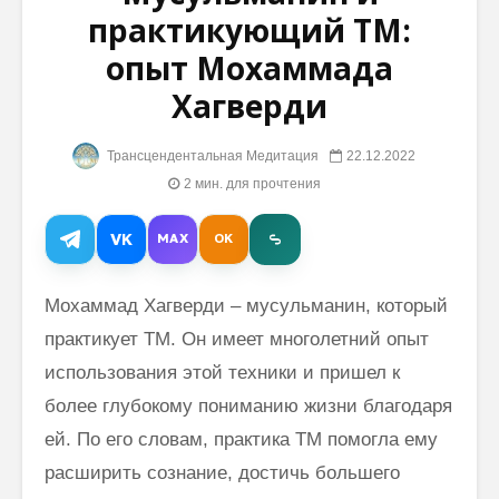
практикующий ТМ:
Махариши Махеш
Наш
опыт Мохаммада
Йоги:
Путево
Хагверди
“Трансцендентное
Свет
Сознание – это
наша собственная
Фред Тр
Трансцендентальная Медитация
22.12.2022
сокровищница”
медита
2 мин. для прочтения
помогае
Профессор
развива
медицины о пользе
внутрен
VK
MAX
OK
Трансцендентальной
потенци
Медитации
Мохаммад Хагверди – мусульманин, который
Сознание: свет,
практикует ТМ. Он имеет многолетний опыт
правитель,
источник всего
использования этой техники и пришел к
творения
более глубокому пониманию жизни благодаря
ей. По его словам, практика ТМ помогла ему
расширить сознание, достичь большего