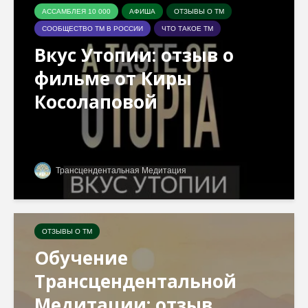
АССАМБЛЕЯ 10 000
АФИША
ОТЗЫВЫ О ТМ
СООБЩЕСТВО ТМ В РОССИИ
ЧТО ТАКОЕ ТМ
Вкус Утопии: отзыв о
фильме от Киры
Косолаповой
Трансцендентальная Медитация
ОТЗЫВЫ О ТМ
Обучение
Трансцендентальной
Медитации: отзыв