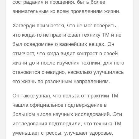
сострадания и прощения, быть более
внимательным ко всем проявлениям жизни.
Хагверди признается, что не мог поверить,
Как говорить
Почему
соответственно
говорим
что когда-то не практиковал технику ТМ и не
моменту и
“Джайя 
был осведомлен о важнейших вещах. Он
окружению
Дэв” (Д
Дэв)
отмечает, что когда видит контраст в своей
Махариши
жизни до и после изучения техники, для него
Махеш Йоги:
Махариш
“Неправильное
такое с
становится очевидно, насколько улучшилась
толкование Вед,
блаженс
его жизнь по различным направлениям.
Упанишад,
Гиты, всей этой
Махари
философии
Махеш Й
Он также узнал, что польза от практики ТМ
Веданты,
как раб
нашла официальное подтверждение в
философии
сонастр
йоги…”
естест
большом числе научных исследований. Эти
законом
исследования подтвердили, что техника ТМ
Три облика
Махариши
уменьшает стрессы, улучшает здоровье,