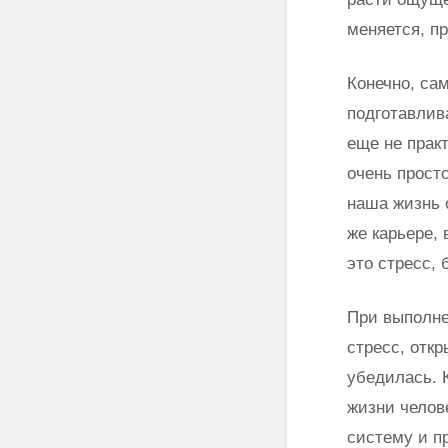
меняется, п
Конечно, сам
подготавлив
еще не прак
очень прост
наша жизнь о
же карьере,
это стресс, 
При выполне
стресс, отк
убедилась. 
жизни челов
систему и п