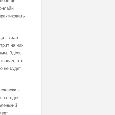
 вообще
 онлайн
практиковать
дит в зал
трит на них
ным. Здесь
твовал, что
то не будет
человека –
с сегодня
аленький
меет