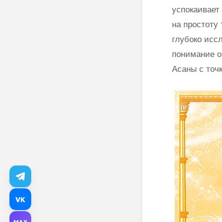
успокаивает
на простоту
глубоко исс
понимание о
Асаны с точ
VK
MAX