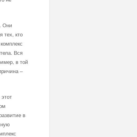
. Они
 тех, кто
т комплекс
тела. Вся
ример, в той
причина –
 этот
том
развитие в
ьную
омплекс