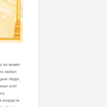
то он может
что любит
дрые люди,
елал этот
его
м возрасте