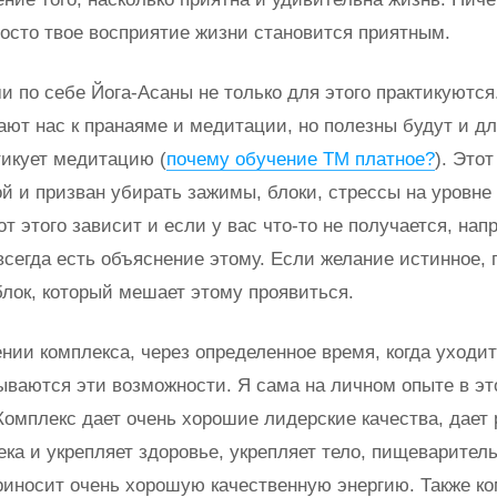
росто твое восприятие жизни становится приятным.
и по себе Йога-Асаны не только для этого практикуются
ают нас к пранаяме и медитации, но полезны будут и для
тикует медитацию (
почему обучение ТМ платное?
). Это
ой и призван убирать зажимы, блоки, стрессы на уровне 
т этого зависит и если у вас что-то не получается, нап
 всегда есть объяснение этому. Если желание истинное, 
блок, который мешает этому проявиться.
нии комплекса, через определенное время, когда уходит
рываются эти возможности. Я сама на личном опыте в э
Комплекс дает очень хорошие лидерские качества, дает 
ека и укрепляет здоровье, укрепляет тело, пищеварител
риносит очень хорошую качественную энергию. Также к