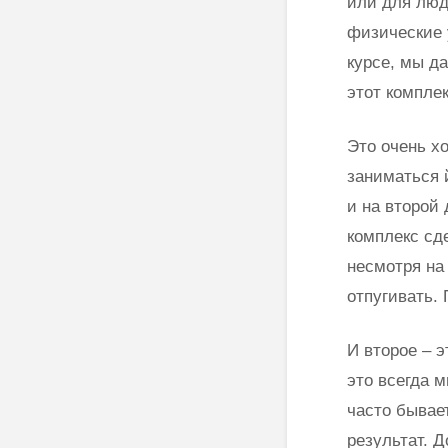
или для люд
физические 
курсе, мы да
этот компле
Это очень хо
заниматься 
и на второй
комплекс сд
несмотря на 
отпугивать.
И второе – э
это всегда 
часто бывае
результат. 