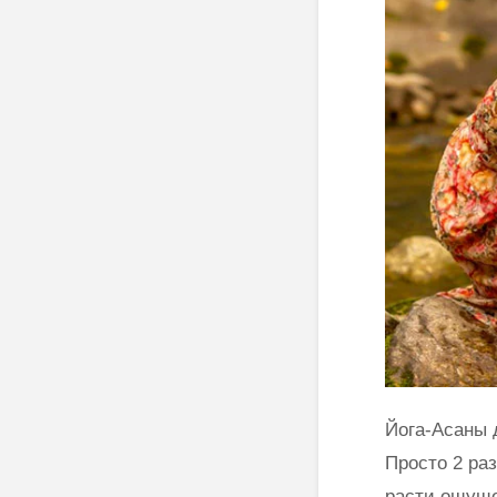
Йога-Асаны 
Просто 2 ра
расти ощуще