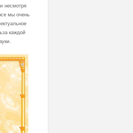
ти несмотря
рсе мы очень
ектуальное
льза каждой
ауки.