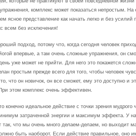
ей, которые не практикуют в своей повседневной жизни
упражнения, комплекс может показаться непростым. На
ем ясное представление как начать легко и без усилий 
кс всем без исключения!
роший подход, потому что, когда сегодня человек прихо
йогой впервые, а там очень сложные упражнения, он смо
 день уже может не прийти. Для него это покажется слож
елан простым прежде всего для того, чтобы человек чувс
то, что он новичок, он все сможет, ему это доступно и э
 При этом комплекс очень эффективен.
то конечно идеальное действие с точки зрения мудрого 
минимум затраченной энергии и максимум эффекта. У на
т так, что мы очень много делаем-делаем, но выходит м
Должно быть наоборот. Если действие правильное, оно и