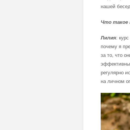
нашей бесед
Что такое 
Лилия
: кур
почему я пр
за то, что о
эффективные
регулярно и
на личном о