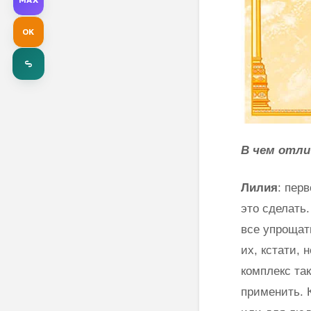
OK
В чем отли
Лилия
: пер
это сделать
все упрощат
их, кстати,
комплекс та
применить. 