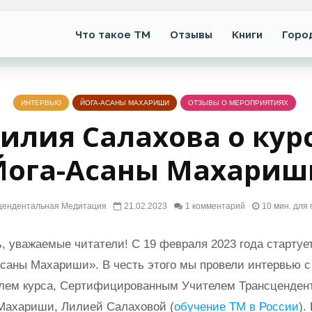
Что такое ТМ
Отзывы
Книги
Горо
ИНТЕРВЬЮ
ЙОГА-АСАНЫ МАХАРИШИ
ОТЗЫВЫ О МЕРОПРИЯТИЯХ
илия Салахова о кур
Йога-Асаны Махариш
цендентальная Медитация
21.02.2023
1 комментарий
10 мин. для
, уважаемые читатели! С 19 февраля 2023 года стартуе
Асаны Махариши». В честь этого мы провели интервью с
лем курса, Сертифицированным Учителем Трансценден
Махариши, Лилией Салаховой (
обучение ТМ в России
).