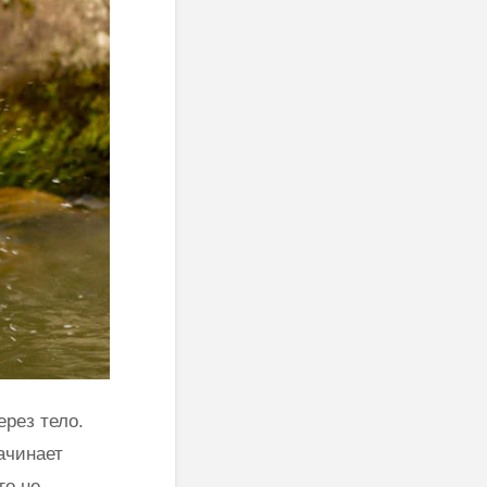
философии
Махеш Йог
Веданты,
как работ
философии
сонастройк
йоги…”
естествен
законом
Три облика
Махариши
рез тело.
ачинает
го не