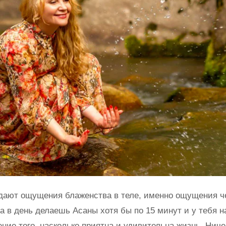
дают ощущения блаженства в теле, именно ощущения че
за в день делаешь Асаны хотя бы по 15 минут и у тебя н
ние того, насколько приятна и удивительна жизнь. Ниче