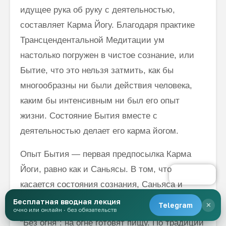
идущее рука об руку с деятельностью,
составляет Карма Йогу. Благодаря практике
Трансцендентальной Медитации ум
настолько погру­жен в чистое сознание, или
Бытие, что это нельзя затмить, как бы
многообразны ни были действия человека,
каким бы интенсивным ни был его опыт
жизни. Состояние Бытия вместе с
деятельностью делает его карма йогом.
Опыт Бытия — первая предпосылка Карма
Йоги, равно как и Саньясы. В том, что
касается состояния сознания, Саньяса и
Карма Йога — одно и то же.
Бесплатная вводная лекция
Telegram
✕
очно или онлайн · без обязательств
“Без огня”: на огне готовят пищу. По традиции