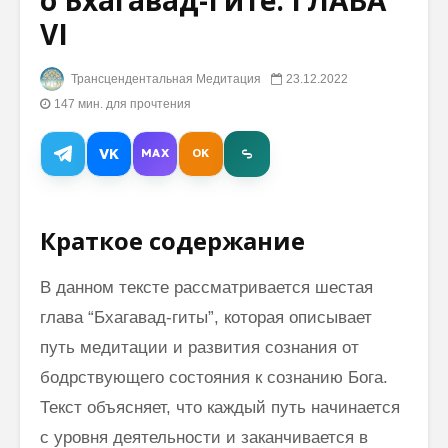
о Бхагавад-Гите: ГЛАВА
VI
Махариши
Аюр-Ве
Махеш Йоги:
Махари
Трансцендентальная Медитация
23.12.2022
“Никто не имеет
полный 
147 мин. для прочтения
право страдать”
к оздор
Сила любви не
Основат
VK
MAX
OK
знает преград
крупней
хедж-фо
истории
Махариши о
считает
Краткое содержание
смерти:
медита
“Ничего! Это
помогае
В данном тексте рассматривается шестая
только смена
достичь
машины”
креатив
глава “Бхагавад-гиты”, которая описывает
путь медитации и развития сознания от
бодрствующего состояния к сознанию Бога.
Текст объясняет, что каждый путь начинается
с уровня деятельности и заканчивается в