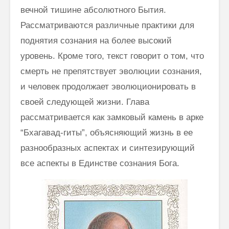
вечной тишине абсолютного Бытия.
Как говорить
Почему
Рассматриваются различные практики для
соответственно
говорим
поднятия сознания на более высокий
моменту и
“Джайя 
окружению
Дэв” (Д
уровень. Кроме того, текст говорит о том, что
Дэв)
смерть не препятствует эволюции сознания,
Махариши
Махеш Йоги:
Махариш
и человек продолжает эволюционировать в
“Неправильное
такое с
своей следующей жизни. Глава
толкование Вед,
блаженс
Упанишад,
рассматривается как замковый камень в арке
Гиты, всей этой
Махари
“Бхагавад-гиты”, объясняющий жизнь в ее
философии
Махеш Й
Веданты,
как раб
разнообразных аспектах и синтезирующий
философии
сонастр
все аспекты в Единстве сознания Бога.
йоги…”
естест
законом
Три облика
Махариши